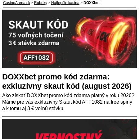
CasinoArena.sk
>
Rubriky
>
Najlepšie kasína
>
DOXXbet
DOXXbet promo kód zdarma:
exkluzívny skaut kód (august 2026)
Ako získať DOXXbet promo kód zdarma platný v roku 2026?
Máme pre vás exkluzívny Skaut kód AFF1082 na free spiny
a k tomu aj 3 € voľnú stávku.