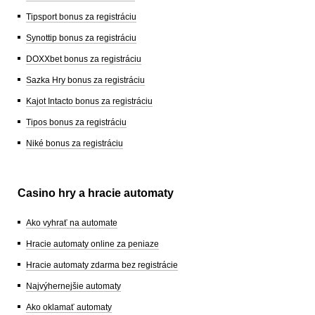
Tipsport bonus za registráciu
Synottip bonus za registráciu
DOXXbet bonus za registráciu
Sazka Hry bonus za registráciu
Kajot Intacto bonus za registráciu
Tipos bonus za registráciu
Niké bonus za registráciu
Casino hry a hracie automaty
Ako vyhrať na automate
Hracie automaty online za peniaze
Hracie automaty zdarma bez registrácie
Najvýhernejšie automaty
Ako oklamať automaty