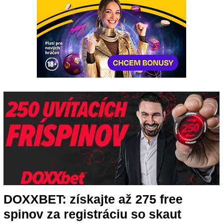
DOXXBET: získajte až 275 free
spinov za registráciu so skaut