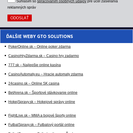
Súhlasím so
spracovaním osobných údajov
pre účel zasielania
reklamných správ
ĎALŠIE WEBY GTO SOLUTIONS
PokerOnline.sk – Online poker zdarma
CasinoHryZdarma.sk – Casino hry zadarmo
777.sk – Najlepšie online kasína
CasinoAutomaty.eu – Hracie automaty zdarma
24casino.sk – Online SK casina
BetArena.sk – Športové stávkovanie online
HokejSpravy.sk – Hokejové správy online
FightLive.sk – MMA a bojové športy online
FutbalSpravy.sk – Futbalový portál online