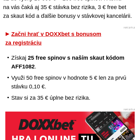
na vás čaká aj 35 € stávka bez rizika, 3 € free bet
za skaut kód a ďalšie bonusy v stávkovej kancelárii.
Začni hrať v DOXXbet s bonusom
za registráciu
Získaj
25 free spinov s naším skaut kódom
AFF1082
.
Využi 50 free spinov v hodnote 5 € len za prvú
stávku 0,10 €.
Stav si za 35 € úplne bez rizika.