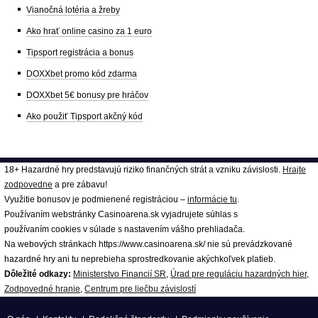
Vianočná lotéria a žreby
Ako hrať online casino za 1 euro
Tipsport registrácia a bonus
DOXXbet promo kód zdarma
DOXXbet 5€ bonusy pre hráčov
Ako použiť Tipsport akčný kód
18+ Hazardné hry predstavujú riziko finančných strát a vzniku závislosti.
Hrajte
zodpovedne
a pre zábavu!
Využitie bonusov je podmienené registráciou –
informácie tu
.
Používaním webstránky Casinoarena.sk vyjadrujete súhlas s
používaním cookies v súlade s nastavením vášho prehliadača.
Na webových stránkach https://www.casinoarena.sk/ nie sú prevádzkované
hazardné hry ani tu neprebieha sprostredkovanie akýchkoľvek platieb.
Dôležité odkazy:
Ministerstvo Financií SR
,
Úrad pre reguláciu hazardných hier
,
Zodpovedné hranie
,
Centrum pre liečbu závislostí