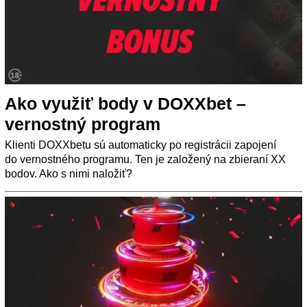
Ako využiť body v DOXXbet –
vernostný program
Klienti DOXXbetu sú automaticky po registrácii zapojení
do vernostného programu. Ten je založený na zbieraní XX
bodov. Ako s nimi naložiť?