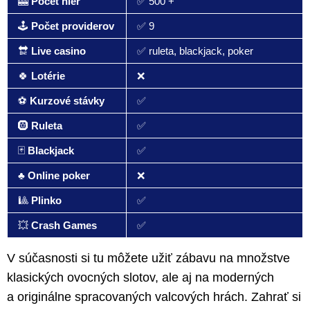
🎰
Počet hier
✅ 500 +
🕹️
Počet providerov
✅ 9
🔛
Live casino
✅ ruleta, blackjack, poker
🍀
Lotérie
❌
⚽
Kurzové stávky
✅
🛞
Ruleta
✅
🃏
Blackjack
✅
♣️
Online poker
❌
🎱
Plinko
✅
💥
Crash Games
✅
V súčasnosti si tu môžete užiť zábavu na množstve
klasických ovocných slotov, ale aj na moderných
a originálne spracovaných valcových hrách. Zahrať si