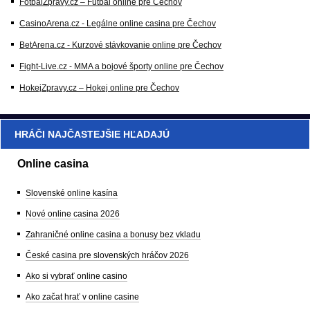
FotbalZpravy.cz – Futbal online pre Čechov
CasinoArena.cz - Legálne online casina pre Čechov
BetArena.cz - Kurzové stávkovanie online pre Čechov
Fight-Live.cz - MMA a bojové športy online pre Čechov
HokejZpravy.cz – Hokej online pre Čechov
HRÁČI NAJČASTEJŠIE HĽADAJÚ
Online casina
Slovenské online kasína
Nové online casina 2026
Zahraničné online casina a bonusy bez vkladu
České casina pre slovenských hráčov 2026
Ako si vybrať online casino
Ako začat hrať v online casine