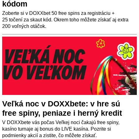
kódom
Zoberte si v DOXXbet 50 free spins za registráciu +
25 točení za skaut kód. Okrem toho môžete získať aj extra
200 voľných otáčok.
Veľká noc v DOXXbete: v hre sú
free spiny, peniaze i herný kredit
V DOXXbete vás počas Veľkej noci čakajú free spiny,
kasíno turnaje aj bonus do LIVE kasína. Pozrite si
podmienky akcií a zistite, čo môžete získať.