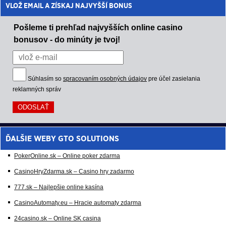
VLOŽ EMAIL A ZÍSKAJ NAJVYŠŠÍ BONUS
Pošleme ti prehľad najvyšších online casino
bonusov - do minúty je tvoj!
Súhlasím so
spracovaním osobných údajov
pre účel zasielania
reklamných správ
ĎALŠIE WEBY GTO SOLUTIONS
PokerOnline.sk – Online poker zdarma
CasinoHryZdarma.sk – Casino hry zadarmo
777.sk – Najlepšie online kasína
CasinoAutomaty.eu – Hracie automaty zdarma
24casino.sk – Online SK casina