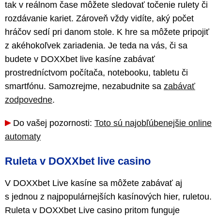
tak v reálnom čase môžete sledovať točenie rulety či
rozdávanie kariet. Zároveň vždy vidíte, aký počet
hráčov sedí pri danom stole. K hre sa môžete pripojiť
z akéhokoľvek zariadenia. Je teda na vás, či sa
budete v DOXXbet live kasíne zabávať
prostredníctvom počítača, notebooku, tabletu či
smartfónu. Samozrejme, nezabudnite sa
zabávať
zodpovedne
.
Do vašej pozornosti:
Toto sú najobľúbenejšie online
automaty
Ruleta v DOXXbet live casino
V DOXXbet Live kasíne sa môžete zabávať aj
s jednou z najpopulárnejších kasínových hier, ruletou.
Ruleta v DOXXbet Live casino pritom funguje