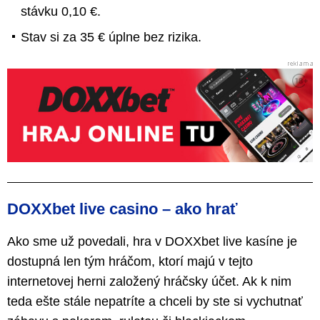
stávku 0,10 €.
Stav si za 35 € úplne bez rizika.
DOXXbet live casino – ako hrať
Ako sme už povedali, hra v DOXXbet live kasíne je
dostupná len tým hráčom, ktorí majú v tejto
internetovej herni založený hráčsky účet. Ak k nim
teda ešte stále nepatríte a chceli by ste si vychutnať