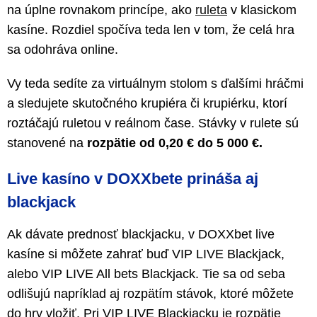
na úplne rovnakom princípe, ako
ruleta
v klasickom
kasíne. Rozdiel spočíva teda len v tom, že celá hra
sa odohráva online.
Vy teda sedíte za virtuálnym stolom s ďalšími hráčmi
a sledujete skutočného krupiéra či krupiérku, ktorí
roztáčajú ruletou v reálnom čase. Stávky v rulete sú
stanovené na
rozpätie od 0,20 € do 5 000 €.
Live kasíno v DOXXbete prináša aj
blackjack
Ak dávate prednosť blackjacku, v DOXXbet live
kasíne si môžete zahrať buď VIP LIVE Blackjack,
alebo VIP LIVE All bets Blackjack. Tie sa od seba
odlišujú napríklad aj rozpätím stávok, ktoré môžete
do hry vložiť. Pri VIP LIVE Blackjacku je rozpätie