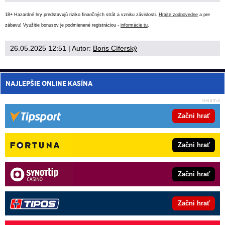
18+ Hazardné hry predstavujú riziko finančných strát a vzniku závislosti.
Hrajte zodpovedne
a pre
zábavu! Využitie bonusov je podmienené registráciou -
informácie tu
.
26.05.2025 12:51
| Autor:
Boris Cíferský
NAJLEPŠIE ONLINE KASÍNA
Začni hrať
Začni hrať
Začni hrať
Začni hrať