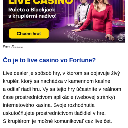
Foto: Fortuna
Čo je to live casino vo Fortune?
Live dealer je spôsob hry, v ktorom sa objavuje živý
krupiér, ktorý sa nachádza v kamennom kasíne
a odtiaľ riadi hru. Vy sa tejto hry účastníte v reálnom
čase prostredníctvom aplikácie (webovej stránky)
internetového kasína. Svoje rozhodnutia
uskutočňujete prostredníctvom tlačidiel v hre.
S krupiérom je možné komunikovať cez live čet.