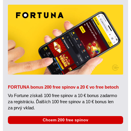
FORTUNA bonus 200 free spinov a 20 € vo free betoch
Vo Fortune získaš 100 free spinov a 10 € bonus zadarmo
za registráciu. Ďalších 100 free spinov a 10 € bonus len
za prvý vklad.
Chcem 200 free spinov