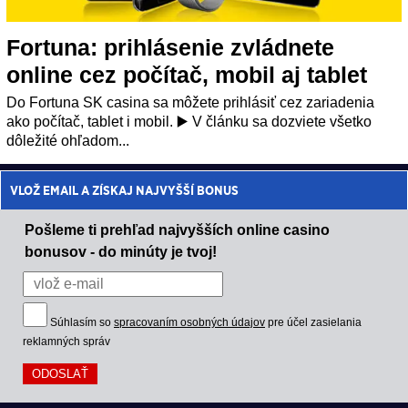
Fortuna: prihlásenie zvládnete
online cez počítač, mobil aj tablet
Do Fortuna SK casina sa môžete prihlásiť cez zariadenia
ako počítač, tablet i mobil. ▶️ V článku sa dozviete všetko
dôležité ohľadom...
VLOŽ EMAIL A ZÍSKAJ NAJVYŠŠÍ BONUS
Pošleme ti prehľad najvyšších online casino
bonusov - do minúty je tvoj!
Súhlasím so
spracovaním osobných údajov
pre účel zasielania
reklamných správ