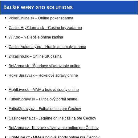
ĎALŠIE WEBY GTO SOLUTIONS
PokerOnline.sk – Online poker zdarma
CasinoHryZdarma.sk – Casino hry zadarmo
777.sk – Najlepšie online kasína
CasinoAutomaty.eu – Hracie automaty zdarma
24casino.sk – Online SK casina
BetArena.sk – Športové stávkovanie online
HokejSpravy.sk – Hokejové správy online
FightLive.sk – MMA a bojové športy online
FutbalSpravy.sk – Futbalový portál online
FotbalZpravy.cz – Futbal online pre Čechov
CasinoArena.cz - Legálne online casina pre Čechov
BetArena.cz - Kurzové stávkovanie online pre Čechov
Fight-Live.cz - MMA a bojové športy online pre Čechov