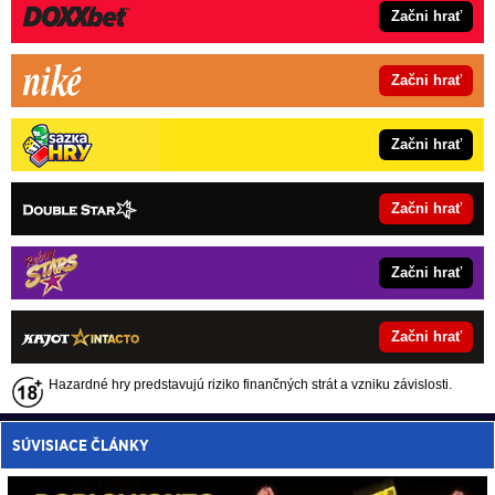
Začni hrať
Začni hrať
Začni hrať
Začni hrať
Začni hrať
Začni hrať
Hazardné hry predstavujú riziko finančných strát a vzniku závislosti.
SÚVISIACE ČLÁNKY