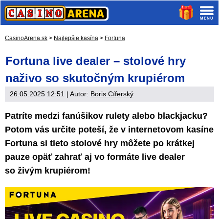
CasinoArena.sk
>
Najlepšie kasína
>
Fortuna
Fortuna live dealer – stolové hry
naživo so skutočným krupiérom
26.05.2025 12:51
| Autor:
Boris Cíferský
Patríte medzi fanúšikov rulety alebo blackjacku?
Potom vás určite poteší, že v internetovom kasíne
Fortuna si tieto stolové hry môžete po krátkej
pauze opäť zahrať aj vo formáte live dealer
so živým krupiérom!