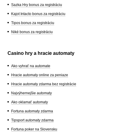
Sazka Hry bonus za registráciu
Kajot Intacto bonus za registráciu
Tipos bonus za registráciu
Niké bonus za registráciu
Casino hry a hracie automaty
Ako vyhrať na automate
Hracie automaty online za peniaze
Hracie automaty zdarma bez registrácie
Najvýhernejšie automaty
Ako oklamať automaty
Fortuna automaty zdarma
Tipsport automaty zdarma
Fortuna poker na Slovensku