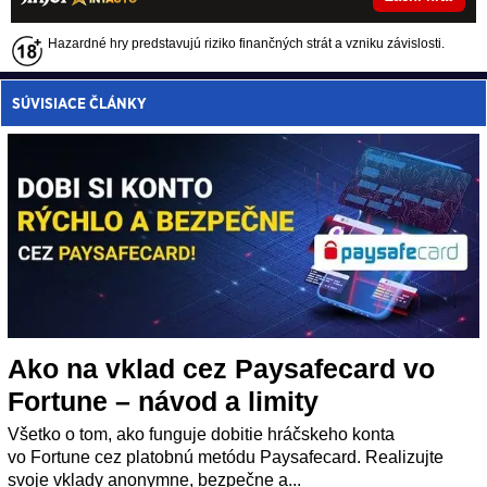
Hazardné hry predstavujú riziko finančných strát a vzniku závislosti.
SÚVISIACE ČLÁNKY
Ako na vklad cez Paysafecard vo
Fortune – návod a limity
Všetko o tom, ako funguje dobitie hráčskeho konta
vo Fortune cez platobnú metódu Paysafecard. Realizujte
svoje vklady anonymne, bezpečne a...