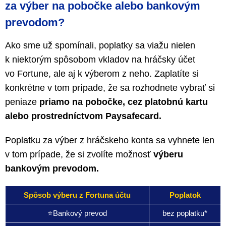
za výber na pobočke alebo bankovým
prevodom?
Ako sme už spomínali, poplatky sa viažu nielen
k niektorým spôsobom vkladov na hráčsky účet
vo Fortune, ale aj k výberom z neho. Zaplatíte si
konkrétne v tom prípade, že sa rozhodnete vybrať si
peniaze
priamo na pobočke, cez platobnú kartu
alebo prostredníctvom Paysafecard.
Poplatku za výber z hráčskeho konta sa vyhnete len
v tom prípade, že si zvolíte možnosť
výberu
bankovým prevodom.
Spôsob výberu z Fortuna účtu
Poplatok
⭐Bankový prevod
bez poplatku*