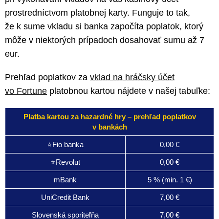
prostredníctvom platobnej karty. Funguje to tak,
že k sume vkladu si banka započíta poplatok, ktorý
môže v niektorých prípadoch dosahovať sumu až 7
eur.
Prehľad poplatkov za
vklad na hráčsky účet
vo Fortune
platobnou kartou nájdete v našej tabuľke:
Platba kartou za hazardné hry – prehľad poplatkov
v bankách
⭐Fio banka
0,00 €
⭐Revolut
0,00 €
mBank
5 % (min. 1 €)
UniCredit Bank
7,00 €
Slovenská sporiteľňa
7,00 €