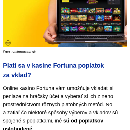
Foto: casinoarena.sk
Platí sa v kasíne Fortuna poplatok
za vklad?
Online kasíno Fortuna vám umožňuje vkladať si
peniaze na hráčsky účet a vyberať si ich z neho
prostredníctvom rôznych platobných metód. No
a zatiaľ čo niektoré spôsoby výberov a vkladov sú
spojené s poplatkami, iné
sú od poplatkov
oslobodené.