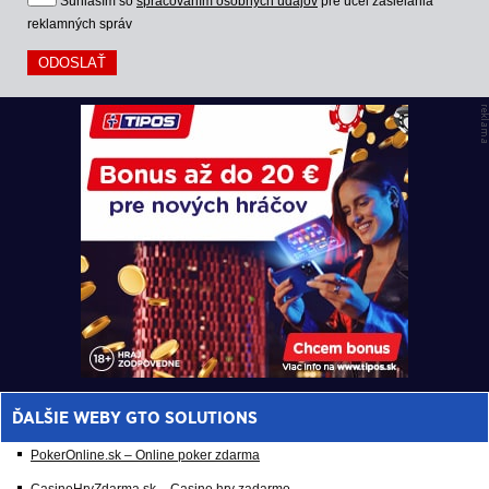
Súhlasím so
spracovaním osobných údajov
pre účel zasielania
reklamných správ
ĎALŠIE WEBY GTO SOLUTIONS
PokerOnline.sk – Online poker zdarma