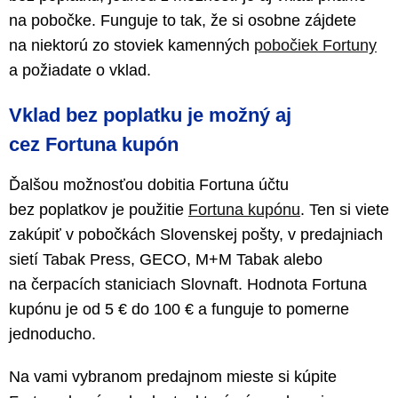
na pobočke. Funguje to tak, že si osobne zájdete
na niektorú zo stoviek kamenných
pobočiek Fortuny
a požiadate o vklad.
Vklad bez poplatku je možný aj
cez Fortuna kupón
Ďalšou možnosťou dobitia Fortuna účtu
bez poplatkov je použitie
Fortuna kupónu
. Ten si viete
zakúpiť v pobočkách Slovenskej pošty, v predajniach
sietí Tabak Press, GECO, M+M Tabak alebo
na čerpacích staniciach Slovnaft. Hodnota Fortuna
kupónu je od 5 € do 100 € a funguje to pomerne
jednoducho.
Na vami vybranom predajnom mieste si kúpite