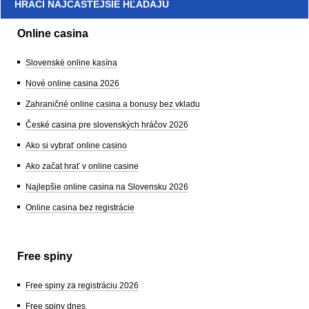
HRÁČI NAJČASTEJŠIE HĽADAJÚ
Online casina
Slovenské online kasína
Nové online casina 2026
Zahraničné online casina a bonusy bez vkladu
České casina pre slovenských hráčov 2026
Ako si vybrať online casino
Ako začat hrať v online casine
Najlepšie online casina na Slovensku 2026
Online casina bez registrácie
Free spiny
Free spiny za registráciu 2026
Free spiny dnes