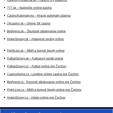
CasinoHryZdarma.sk – Casino hry zadarmo
777.sk – Najlepšie online kasína
CasinoAutomaty.eu – Hracie automaty zdarma
24casino.sk – Online SK casina
BetArena.sk – Športové stávkovanie online
HokejSpravy.sk – Hokejové správy online
FightLive.sk – MMA a bojové športy online
FutbalSpravy.sk – Futbalový portál online
FotbalZpravy.cz – Futbal online pre Čechov
CasinoArena.cz - Legálne online casina pre Čechov
BetArena.cz - Kurzové stávkovanie online pre Čechov
Fight-Live.cz - MMA a bojové športy online pre Čechov
HokejZpravy.cz – Hokej online pre Čechov