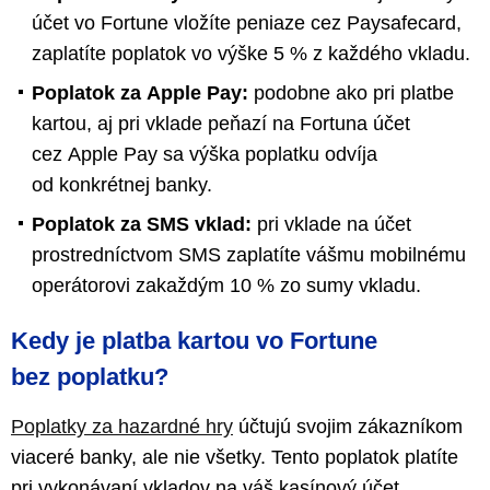
účet vo Fortune vložíte peniaze cez Paysafecard,
zaplatíte poplatok vo výške 5 % z každého vkladu.
Poplatok za Apple Pay:
podobne ako pri platbe
kartou, aj pri vklade peňazí na Fortuna účet
cez Apple Pay sa výška poplatku odvíja
od konkrétnej banky.
Poplatok za SMS vklad:
pri vklade na účet
prostredníctvom SMS zaplatíte vášmu mobilnému
operátorovi zakaždým 10 % zo sumy vkladu.
Kedy je platba kartou vo Fortune
bez poplatku?
Poplatky za hazardné hry
účtujú svojim zákazníkom
viaceré banky, ale nie všetky. Tento poplatok platíte
pri vykonávaní vkladov na váš kasínový účet