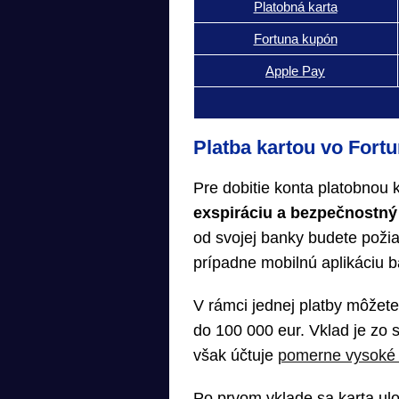
Platobná karta
Fortuna kupón
Apple Pay
Platba kartou vo Fort
Pre dobitie konta platobnou
exspiráciu a bezpečnostný
od svojej banky budete poži
prípadne mobilnú aplikáciu b
V rámci jednej platby môžete
do 100 000 eur. Vklad je zo 
však účtuje
pomerne vysoké 
Po prvom vklade sa karta ul