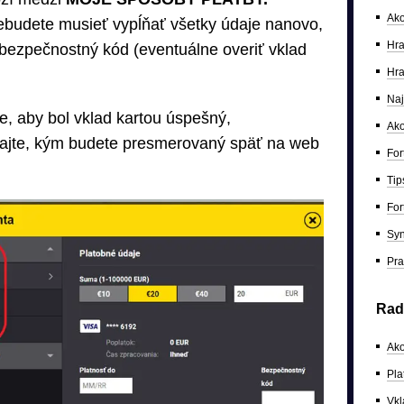
Ako
nebudete musieť vypĺňať všetky údaje nanovo,
Hra
 bezpečnostný kód (eventuálne overiť vklad
Hra
Naj
e, aby bol vklad kartou úspešný,
Ako
kajte, kým budete presmerovaný späť na web
For
Tip
For
Syn
Pra
Rady
Ako
Pla
Vkl