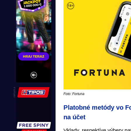
Foto: Fortuna
Platobné metódy vo For
na účet
Vklady, respektíve výbery pa