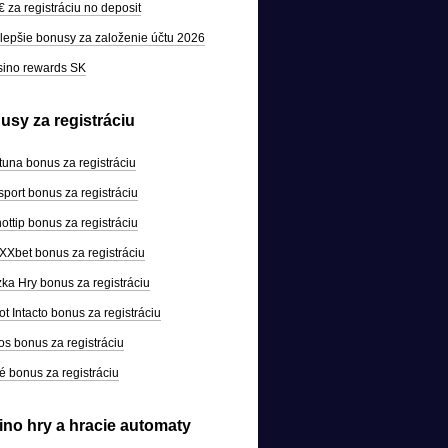
€ za registráciu no deposit
lepšie bonusy za založenie účtu 2026
ino rewards SK
usy za registráciu
tuna bonus za registráciu
sport bonus za registráciu
ottip bonus za registráciu
Xbet bonus za registráciu
ka Hry bonus za registráciu
ot Intacto bonus za registráciu
os bonus za registráciu
é bonus za registráciu
ino hry a hracie automaty