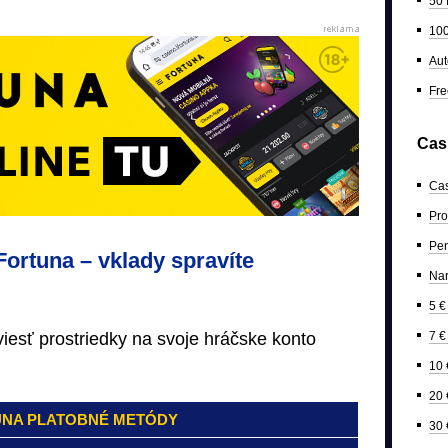
50 
100
Aut
Fre
Cas
Cas
Pro
Pen
 Fortuna – vklady spravíte
Nar
5 €
7 €
esť prostriedky na svoje hráčske konto
10 
20 
NA PLATOBNÉ METÓDY
30 