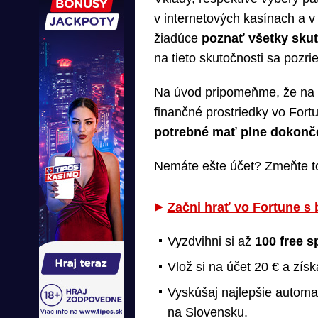
v internetových kasínach a v
žiadúce
poznať všetky skut
na tieto skutočnosti sa pozr
Na úvod pripomeňme, že na t
finančné prostriedky vo Fortu
potrebné mať plne dokonče
Nemáte ešte účet? Zmeňte to
Začni hrať vo Fortune s
Vyzdvihni si až
100 free sp
Vlož si na účet 20 € a získ
Vyskúšaj najlepšie automa
na Slovensku.