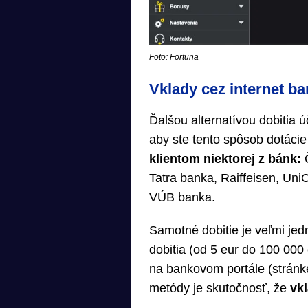
Foto: Fortuna
Vklady cez internet ban
Ďalšou alternatívou dobitia ú
aby ste tento spôsob dotácie 
klientom niektorej z bánk:
Č
Tatra banka, Raiffeisen, Uni
VÚB banka.
Samotné dobitie je veľmi jed
dobitia (od 5 eur do 100 000
na bankovom portále (stránke
metódy je skutočnosť, že
vkl