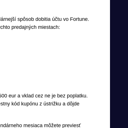
árnejší spôsob dobitia účtu vo Fortune.
ýchto predajných miestach:
00 eur a vklad cez ne je bez poplatku.
estny kód kupónu z ústrižku a dôjde
endárneho mesiaca môžete previesť