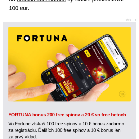
100 eur.
FORTUNA bonus 200 free spinov a 20 € vo free betoch
Vo Fortune získaš 100 free spinov a 10 € bonus zadarmo
za registráciu. Ďalších 100 free spinov a 10 € bonus len
za prvý vklad.