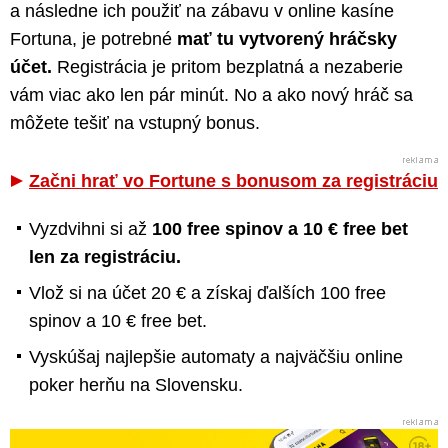
a následne ich použiť na zábavu v online kasíne
Fortuna, je potrebné
mať tu vytvorený hráčsky
účet.
Registrácia je pritom bezplatná a nezaberie
vám viac ako len pár minút. No a ako nový hráč sa
môžete tešiť na vstupný bonus.
Začni hrať vo Fortune s bonusom za registráciu
Vyzdvihni si až
100 free spinov a 10 € free bet
len za registráciu.
Vlož si na účet 20 € a získaj ďalších 100 free
spinov a 10 € free bet.
Vyskúšaj najlepšie automaty a najväčšiu online
poker herňu na Slovensku.