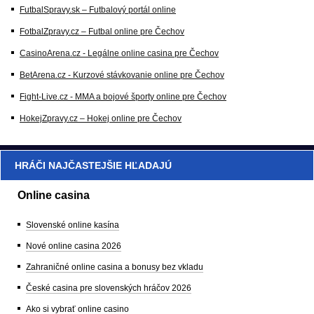
FutbalSpravy.sk – Futbalový portál online
FotbalZpravy.cz – Futbal online pre Čechov
CasinoArena.cz - Legálne online casina pre Čechov
BetArena.cz - Kurzové stávkovanie online pre Čechov
Fight-Live.cz - MMA a bojové športy online pre Čechov
HokejZpravy.cz – Hokej online pre Čechov
HRÁČI NAJČASTEJŠIE HĽADAJÚ
Online casina
Slovenské online kasína
Nové online casina 2026
Zahraničné online casina a bonusy bez vkladu
České casina pre slovenských hráčov 2026
Ako si vybrať online casino