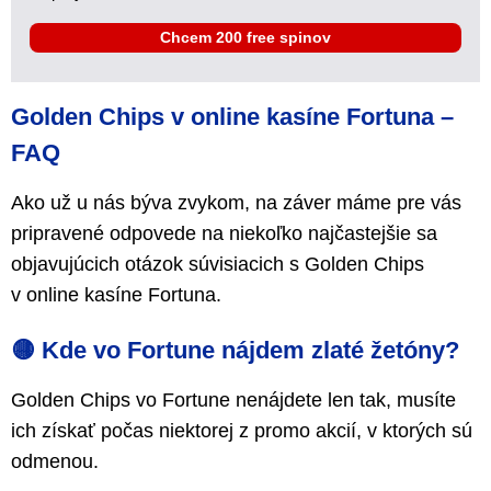
Chcem 200 free spinov
Golden Chips v online kasíne Fortuna –
FAQ
Ako už u nás býva zvykom, na záver máme pre vás
pripravené odpovede na niekoľko najčastejšie sa
objavujúcich otázok súvisiacich s Golden Chips
v online kasíne Fortuna.
🟡 Kde vo Fortune nájdem zlaté žetóny?
Golden Chips vo Fortune nenájdete len tak, musíte
ich získať počas niektorej z promo akcií, v ktorých sú
odmenou.