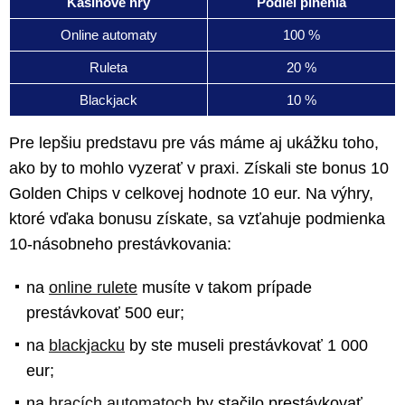
Kasínové hry
Podiel plnenia
Online automaty
100 %
Ruleta
20 %
Blackjack
10 %
Pre lepšiu predstavu pre vás máme aj ukážku toho,
ako by to mohlo vyzerať v praxi. Získali ste bonus 10
Golden Chips v celkovej hodnote 10 eur. Na výhry,
ktoré vďaka bonusu získate, sa vzťahuje podmienka
10-násobneho prestávkovania:
na
online rulete
musíte v takom prípade
prestávkovať 500 eur;
na
blackjacku
by ste museli prestávkovať 1 000
eur;
na
hracích automatoch
by stačilo prestávkovať