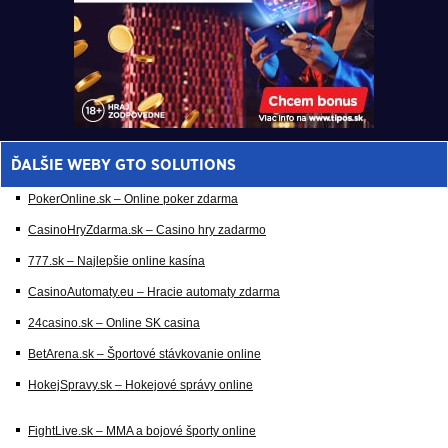
ĎALŠIE WEBY GTO SOLUTIONS
PokerOnline.sk – Online poker zdarma
CasinoHryZdarma.sk – Casino hry zadarmo
777.sk – Najlepšie online kasína
CasinoAutomaty.eu – Hracie automaty zdarma
24casino.sk – Online SK casina
BetArena.sk – Športové stávkovanie online
HokejSpravy.sk – Hokejové správy online
FightLive.sk – MMA a bojové športy online