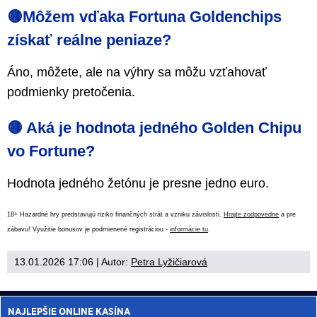
🟡Môžem vďaka Fortuna Goldenchips
získať reálne peniaze?
Áno, môžete, ale na výhry sa môžu vzťahovať
podmienky pretočenia.
🟡 Aká je hodnota jedného Golden Chipu
vo Fortune?
Hodnota jedného žetónu je presne jedno euro.
18+ Hazardné hry predstavujú riziko finančných strát a vzniku závislosti.
Hrajte zodpovedne
a pre
zábavu! Využitie bonusov je podmienené registráciou -
informácie tu
.
13.01.2026 17:06
| Autor:
Petra Lyžičiarová
NAJLEPŠIE ONLINE KASÍNA