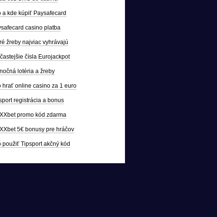
 a kde kúpiť Paysafecard
safecard casino platba
ré žreby najviac vyhrávajú
častejšie čísla Eurojackpot
nočná lotéria a žreby
 hrať online casino za 1 euro
sport registrácia a bonus
XXbet promo kód zdarma
Xbet 5€ bonusy pre hráčov
 použiť Tipsport akčný kód