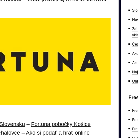
Slo
Nov
Zah
vkl
Čes
Ako
Ako
Naj
Onl
Fre
Fre
Fre
 Slovensku
–
Fortuna pobočky Košice
Fre
chalovce
–
Ako si podať a hrať online