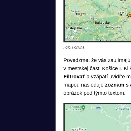
Foto: Fortuna
Povedzme, že vás zaujímajú 
v mestskej časti Košice I. Kli
Filtrovať
a vzápätí uvidíte 
mapou nasleduje
zoznam s 
obrázok pod týmto textom.