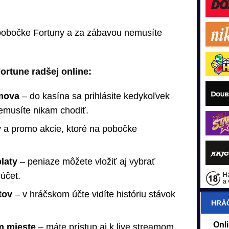
pobočke Fortuny a za zábavou nemusíte
ortune radšej online:
omova
– do kasína sa prihlásite kedykoľvek
nemusíte nikam chodiť.
 a promo akcie, ktoré na pobočke
laty
– peniaze môžete vložiť aj vybrať
účet.
Ha
a 
tov
– v hráčskom účte vidíte históriu stávok
HRÁČ
Onl
m mieste
– máte prístup aj k live streamom,