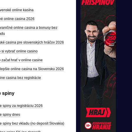
venské online kasína
é online casina 2026
raničné online casina a bonusy bez
adu
ké casina pre slovenských hráčov 2026
 si vybrať online casino
 začat hrať v online casine
lepšie online casina na Slovensku 2026
ine casina bez registrácie
e spiny
e spiny za registráciu 2026
e spiny dnes
e spiny bez vkladu (no deposit Slovakia)