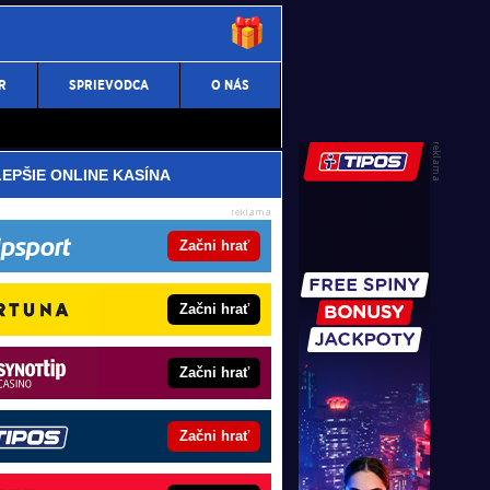
R
SPRIEVODCA
O NÁS
EPŠIE ONLINE KASÍNA
Začni hrať
Začni hrať
Začni hrať
Začni hrať