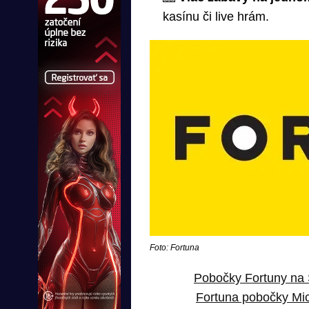
kasínu či live hrám.
Foto: Fortuna
Pobočky Fortuny na
Fortuna pobočky Mi