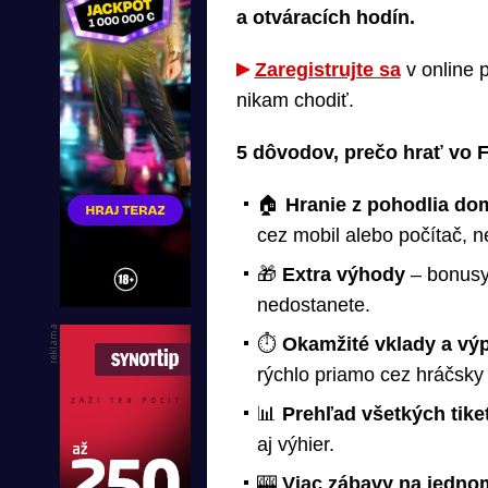
a otváracích hodín.
Zaregistrujte sa
v online 
nikam chodiť.
5 dôvodov, prečo hrať vo F
🏠
Hranie z pohodlia d
cez mobil alebo počítač, 
🎁
Extra výhody
– bonusy
nedostanete.
⏱️
Okamžité vklady a výp
rýchlo priamo cez hráčsky 
📊
Prehľad všetkých tike
aj výhier.
🎰
Viac zábavy na jedno