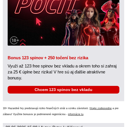
Bonus 123 spinov + 250 točení bez rizika
Využi až 123 free spinov bez vkladu a okrem toho si zahraj
za 25 € úplne bez rizika! V hre sú aj ďalšie atraktívne
bonusy.
Chcem 123 spinov bez vkladu
18+ Hazardné hry predstavujú riziko finančných strát a vzniku závislosti.
Hrajte zodpovedne
a pre
zábavu! Využitie bonusov je podmienené registráciou -
informácie tu
.