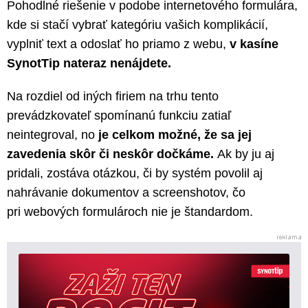
Pohodlné riešenie v podobe internetového formulára,
kde si stačí vybrať kategóriu vašich komplikácií,
vyplniť text a odoslať ho priamo z webu,
v kasíne
SynotTip nateraz nenájdete.
Na rozdiel od iných firiem na trhu tento
prevádzkovateľ spomínanú funkciu zatiaľ
neintegroval, no
je celkom možné, že sa jej
zavedenia skôr či neskôr dočkáme.
Ak by ju aj
pridali, zostáva otázkou, či by systém povolil aj
nahrávanie dokumentov a screenshotov, čo
pri webových formulároch nie je štandardom.