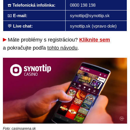
☎️
Telefonická infolinka:
0800 198 198
📧
E-mail:
synottip@synottip.sk
💬
Live chat:
synottip.sk (vpravo dole)
Máte problémy s registráciou?
Kliknite sem
a pokračujte podľa
tohto návodu
.
Foto: casinoarena.sk