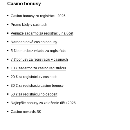
Casino bonusy
Casino bonusy za registráciu 2026
Promo kódy v casinach
Peniaze zadarmo za registráciu na účet
Narodeninové casino bonusy
5 € bonus bez vkladu za registráciu
7 € bonusy za registráciu v casinach
10 € zadarmo za casino registráciu
20 € za registráciu v casinach
30 € za registráciu casino bonusy
50 € za registráciu no deposit
Najlepšie bonusy za založenie účtu 2026
Casino rewards SK