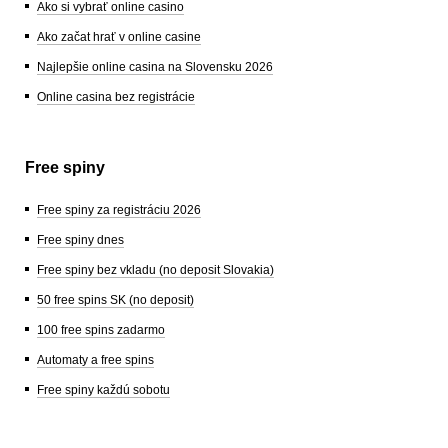
Ako si vybrať online casino
Ako začat hrať v online casine
Najlepšie online casina na Slovensku 2026
Online casina bez registrácie
Free spiny
Free spiny za registráciu 2026
Free spiny dnes
Free spiny bez vkladu (no deposit Slovakia)
50 free spins SK (no deposit)
100 free spins zadarmo
Automaty a free spins
Free spiny každú sobotu