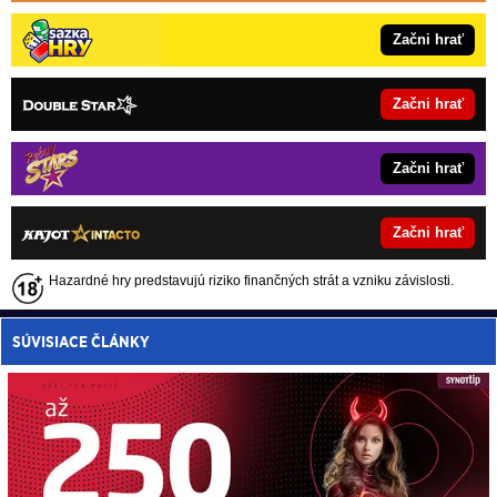
Začni hrať
Začni hrať
Začni hrať
Začni hrať
Hazardné hry predstavujú riziko finančných strát a vzniku závislosti.
SÚVISIACE ČLÁNKY