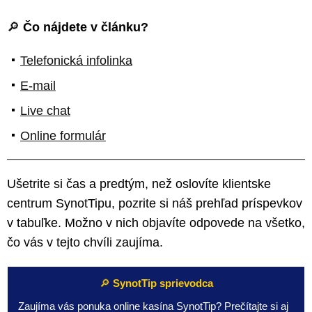
🔎
Čo nájdete v článku?
Telefonická infolinka
E-mail
Live chat
Online formulár
Ušetrite si čas a predtým, než oslovíte klientske
centrum SynotTipu, pozrite si náš prehľad príspevkov
v tabuľke. Možno v nich objavíte odpovede na všetko,
čo vás v tejto chvíli zaujíma.
🔎
SynotTip sprievodca
Zaujíma vás ponuka online kasína SynotTip? Prečítajte si aj