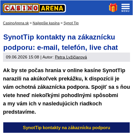
CasinoArena.sk
>
Najlepšie kasína
>
Synot Tip
SynotTip kontakty na zákaznícku
podporu: e-mail, telefón, live chat
09.06.2026 15:08
| Autor:
Petra Lyžičiarová
Ak by ste počas hrania v online kasíne SynotTip
narazili na akúkoľvek prekážku, k dispozícii je
vám ochotná zákaznícka podpora. Spojiť sa s ňou
viete hneď niekoľkými pohodlnými spôsobmi
a my vám ich v nasledujúcich riadkoch
predstavíme.
SynotTip kontakty na zákaznícku podporu