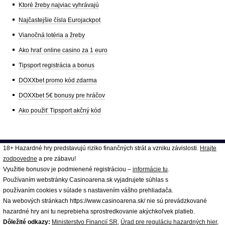
Ktoré žreby najviac vyhrávajú
Najčastejšie čísla Eurojackpot
Vianočná lotéria a žreby
Ako hrať online casino za 1 euro
Tipsport registrácia a bonus
DOXXbet promo kód zdarma
DOXXbet 5€ bonusy pre hráčov
Ako použiť Tipsport akčný kód
18+ Hazardné hry predstavujú riziko finančných strát a vzniku závislosti.
Hrajte
zodpovedne
a pre zábavu!
Využitie bonusov je podmienené registráciou –
informácie tu
.
Používaním webstránky Casinoarena.sk vyjadrujete súhlas s
používaním cookies v súlade s nastavením vášho prehliadača.
Na webových stránkach https://www.casinoarena.sk/ nie sú prevádzkované
hazardné hry ani tu neprebieha sprostredkovanie akýchkoľvek platieb.
Dôležité odkazy:
Ministerstvo Financií SR
,
Úrad pre reguláciu hazardných hier
,