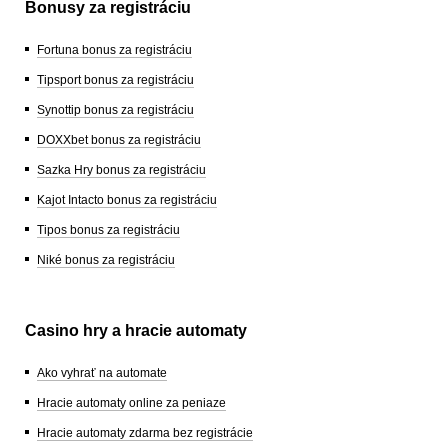
Bonusy za registráciu
Fortuna bonus za registráciu
Tipsport bonus za registráciu
Synottip bonus za registráciu
DOXXbet bonus za registráciu
Sazka Hry bonus za registráciu
Kajot Intacto bonus za registráciu
Tipos bonus za registráciu
Niké bonus za registráciu
Casino hry a hracie automaty
Ako vyhrať na automate
Hracie automaty online za peniaze
Hracie automaty zdarma bez registrácie