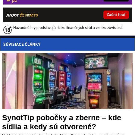
Začni hrať
Hazardné hry predstavujú riziko finančných strát a vzniku závislosti.
SÚVISIACE ČLÁNKY
SynotTip pobočky a zberne – kde
sídlia a kedy sú otvorené?