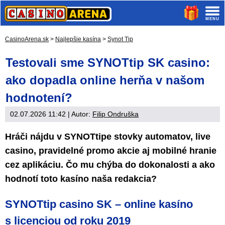
CasinoArena.sk
>
Najlepšie kasína
>
Synot Tip
Testovali sme SYNOTtip SK casino:
ako dopadla online herňa v našom
hodnotení?
02.07.2026 11:42
| Autor:
Filip Ondruška
Hráči nájdu v SYNOTtipe stovky automatov, live
casino, pravidelné promo akcie aj mobilné hranie
cez aplikáciu. Čo mu chýba do dokonalosti a ako
hodnotí toto kasíno naša redakcia?
SYNOTtip casino SK – online kasíno
s licenciou od roku 2019