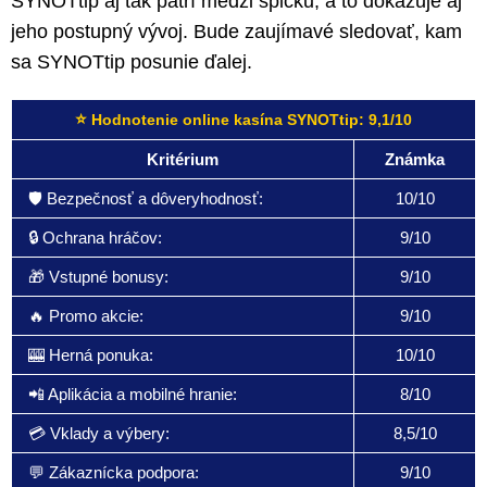
SYNOTtip aj tak patrí medzi špičku, a to dokazuje aj
jeho postupný vývoj. Bude zaujímavé sledovať, kam
sa SYNOTtip posunie ďalej.
⭐
Hodnotenie online kasína SYNOTtip: 9,1/10
Kritérium
Známka
🛡️ Bezpečnosť a dôveryhodnosť:
10/10
🔒 Ochrana hráčov:
9/10
🎁 Vstupné bonusy:
9/10
🔥 Promo akcie:
9/10
🎰 Herná ponuka:
10/10
📲 Aplikácia a mobilné hranie:
8/10
💳 Vklady a výbery:
8,5/10
💬 Zákaznícka podpora:
9/10