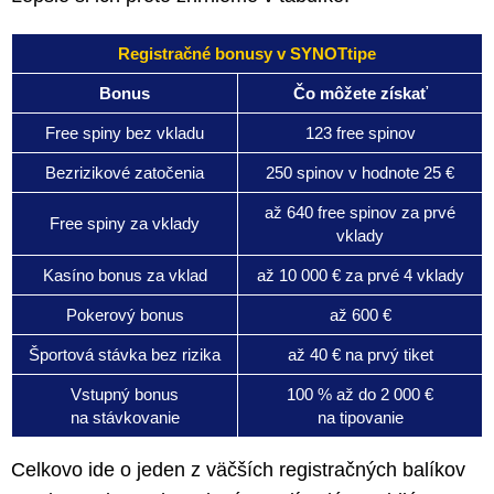
Registračné bonusy v SYNOTtipe
Bonus
Čo môžete získať
Free spiny bez vkladu
123 free spinov
Bezrizikové zatočenia
250 spinov v hodnote 25 €
až 640 free spinov za prvé
Free spiny za vklady
vklady
Kasíno bonus za vklad
až 10 000 € za prvé 4 vklady
Pokerový bonus
až 600 €
Športová stávka bez rizika
až 40 € na prvý tiket
Vstupný bonus
100 % až do 2 000 €
na stávkovanie
na tipovanie
Celkovo ide o jeden z väčších registračných balíkov