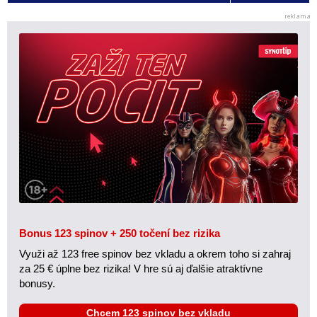
Bonus 123 spinov + 250 točení bez rizika
Využi až 123 free spinov bez vkladu a okrem toho si zahraj
za 25 € úplne bez rizika! V hre sú aj ďalšie atraktívne
bonusy.
Chcem 123 spinov bez vkladu