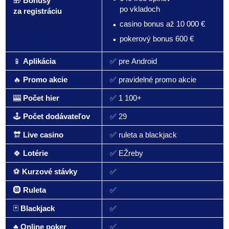
🎁
Bonusy
po vkladoch
za registráciu
casino bonus až 10 000 €
pokerový bonus 600 €
📱
Aplikácia
✅ pre Android
🔥
Promo akcie
✅ pravidelné promo akcie
🎰
Počet hier
✅ 1 100+
🕹️
Počet dodávateľov
✅ 29
🔛
Live casino
✅ ruleta a blackjack
🍀
Lotérie
✅ EŽreby
⚽
Kurzové stávky
✅
🛞
Ruleta
✅
🃏
Blackjack
✅
♣️
Online poker
✅