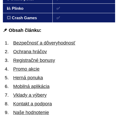
🎱
Plinko
✅
💥
Crash Games
✅
📌 Obsah článku:
Bezpečnosť a dôveryhodnosť
Ochrana hráčov
Registračné bonusy
Promo akcie
Herná ponuka
Mobilná aplikácia
Vklady a výbery
Kontakt a podpora
Naše hodnotenie