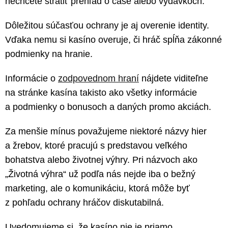
nechcete stratiť prehľad o čase alebo výdavkoch.
Dôležitou súčasťou ochrany je aj overenie identity.
Vďaka nemu si kasíno overuje, či hráč spĺňa zákonné
podmienky na hranie.
Informácie o
zodpovednom hraní
nájdete viditeľne
na stránke kasína takisto ako všetky informácie
a podmienky o bonusoch a daných promo akciách.
Za menšie mínus považujeme niektoré názvy hier
a žrebov, ktoré pracujú s predstavou veľkého
bohatstva alebo životnej výhry. Pri názvoch ako
„Životná výhra“ už podľa nás nejde iba o bežný
marketing, ale o komunikáciu, ktorá môže byť
z pohľadu ochrany hráčov diskutabilná.
Uvedomujeme si, že kasíno nie je priamo