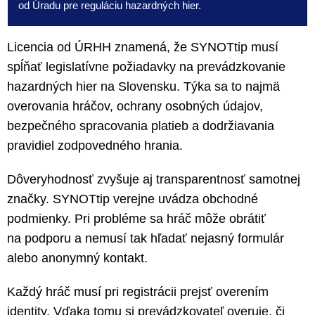
od Úradu pre reguláciu hazardných hier.
Licencia od ÚRHH znamená, že SYNOTtip musí
spĺňať legislatívne požiadavky na prevádzkovanie
hazardných hier na Slovensku. Týka sa to najmä
overovania hráčov, ochrany osobných údajov,
bezpečného spracovania platieb a dodržiavania
pravidiel zodpovedného hrania.
Dôveryhodnosť zvyšuje aj transparentnosť samotnej
značky. SYNOTtip verejne uvádza obchodné
podmienky. Pri probléme sa hráč môže obrátiť
na podporu a nemusí tak hľadať nejasný formulár
alebo anonymný kontakt.
Každý hráč musí pri registrácii prejsť overením
identity. Vďaka tomu si prevádzkovateľ overuje, či