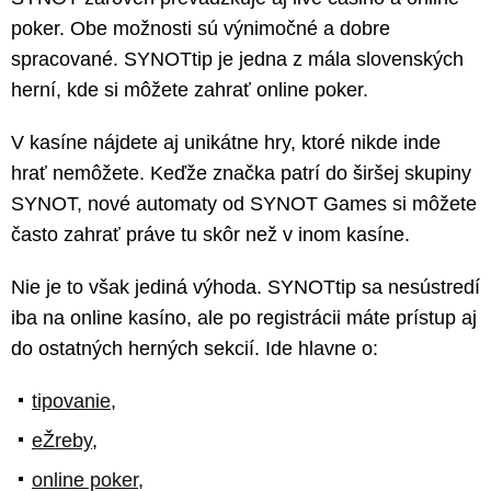
poker. Obe možnosti sú výnimočné a dobre
spracované. SYNOTtip je jedna z mála slovenských
herní, kde si môžete zahrať online poker.
V kasíne nájdete aj unikátne hry, ktoré nikde inde
hrať nemôžete. Keďže značka patrí do širšej skupiny
SYNOT, nové automaty od SYNOT Games si môžete
často zahrať práve tu skôr než v inom kasíne.
Nie je to však jediná výhoda. SYNOTtip sa nesústredí
iba na online kasíno, ale po registrácii máte prístup aj
do ostatných herných sekcií. Ide hlavne o:
tipovanie
,
eŽreby
,
online poker
,