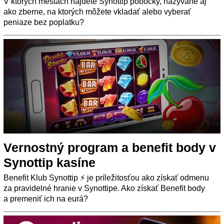
V ktorých mestách nájdete Synottip pobočky, nazývané aj
ako zberne, na ktorých môžete vkladať alebo vyberať
peniaze bez poplatku?
Vernostný program a benefit body v
Synottip kasíne
Benefit Klub Synottip ⚡ je príležitosťou ako získať odmenu
za pravidelné hranie v Synottipe. Ako získať Benefit body
a premeniť ich na eurá?