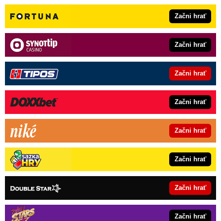
Začni hrať
Začni hrať
Začni hrať
Začni hrať
Začni hrať
Začni hrať
Začni hrať
Začni hrať