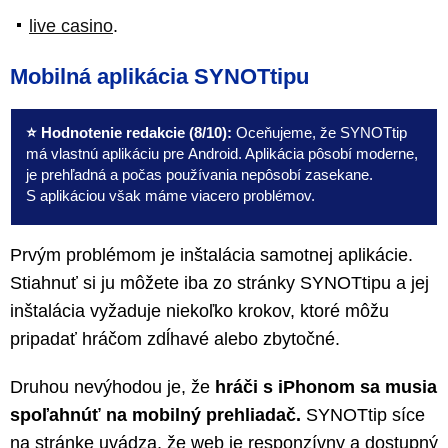
live casino
.
Mobilná aplikácia SYNOTtipu
⭐ Hodnotenie redakcie (8/10):
Oceňujeme, že SYNOTtip
má vlastnú aplikáciu pre Android. Aplikácia pôsobí moderne,
je prehľadná a počas používania nepôsobí zasekane.
S aplikáciou však máme viacero problémov.
Prvým problémom je inštalácia samotnej aplikácie.
Stiahnuť si ju môžete iba zo stránky SYNOTtipu a jej
inštalácia vyžaduje niekoľko krokov, ktoré môžu
pripadať hráčom zdĺhavé alebo zbytočné.
Druhou nevýhodou je, že
hráči s iPhonom sa musia
spoľahnúť na mobilný prehliadač.
SYNOTtip síce
na stránke uvádza, že web je responzívny a dostupný