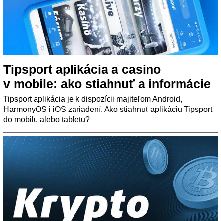
Tipsport aplikácia a casino
v mobile: ako stiahnuť a informácie
Tipsport aplikácia je k dispozícii majiteľom Android,
HarmonyOS i iOS zariadení. Ako stiahnuť aplikáciu Tipsport
do mobilu alebo tabletu?