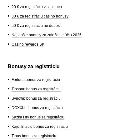
20 € za registráciu v casinach
30 € za registráciu casino bonusy
50 € za registráciu no deposit
Najlepšie bonusy za založenie účtu 2026
Casino rewards SK
Bonusy za registráciu
Fortuna bonus za registráciu
Tipsport bonus za registráciu
Synottip bonus za registráciu
DOXXbet bonus za registráciu
Sazka Hry bonus za registráciu
Kajot Intacto bonus za registráciu
Tipos bonus za registráciu