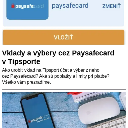
Vklady a výbery cez Paysafecard
v Tipsporte
Ako urobiť vklad na Tipsport účet a výber z neho
cez Paysafecard? Aké sú poplatky a limity pri platbe?
Všetko vám prezradíme.