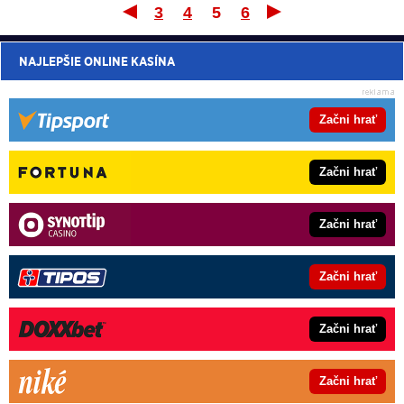
3
4
5
6
Prvý
Posledn
NAJLEPŠIE ONLINE KASÍNA
Začni hrať
Začni hrať
Začni hrať
Začni hrať
Začni hrať
Začni hrať