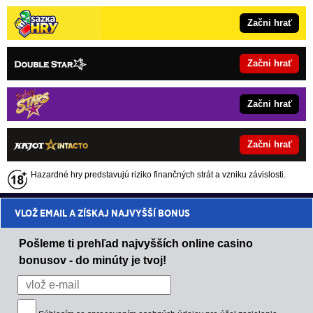
Začni hrať
Začni hrať
Začni hrať
Začni hrať
Hazardné hry predstavujú riziko finančných strát a vzniku závislosti.
VLOŽ EMAIL A ZÍSKAJ NAJVYŠŠÍ BONUS
Pošleme ti prehľad najvyšších online casino
bonusov - do minúty je tvoj!