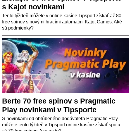
s Kajot novinkami
Tento týždeň môžete v online kasíne Tipsport získať až 80
free spinov s novými hracími automatmi Kajot Games. Aké
sú podmienky?
Berte 70 free spinov s Pragmatic
Play novinkami v Tipsporte
S novinkami od obľúbeného dodávateľa Pragmatic Play
môžete tento týždeň v Tipsport online kasíne získať spolu
až 70 free spinov. Ako na to?