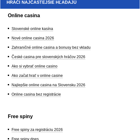
HRÁČI NAJČASTEJŠIE HĽADAJÚ
Online casina
Slovenské online kasína
Nové online casina 2026
Zahraničné online casina a bonusy bez vkladu
České casina pre slovenských hráčov 2026
Ako si vybrať online casino
Ako začat hrať v online casine
Najlepšie online casina na Slovensku 2026
Online casina bez registrácie
Free spiny
Free spiny za registráciu 2026
Free spiny dnes