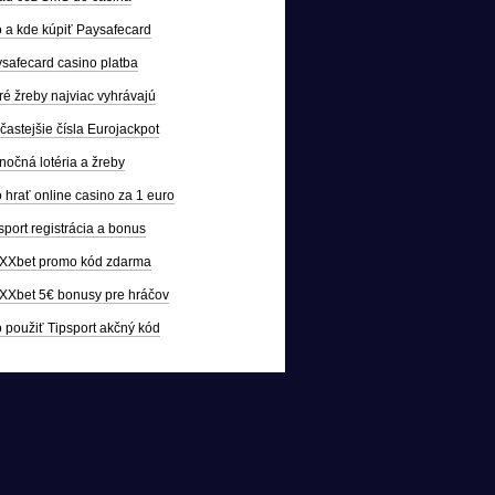
 a kde kúpiť Paysafecard
safecard casino platba
ré žreby najviac vyhrávajú
častejšie čísla Eurojackpot
nočná lotéria a žreby
 hrať online casino za 1 euro
sport registrácia a bonus
XXbet promo kód zdarma
Xbet 5€ bonusy pre hráčov
 použiť Tipsport akčný kód