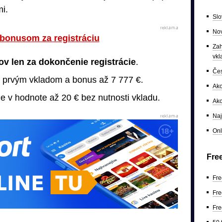
mi.
Slo
Nov
 bonusom za registráciu
Zah
vkl
ov len za dokončenie registrácie
.
Čes
k prvým vkladom a bonus až 7 777 €.
Ako
ie v hodnote až 20 € bez nutnosti vkladu.
Ako
Naj
Onl
Fre
Fre
Fre
Fre