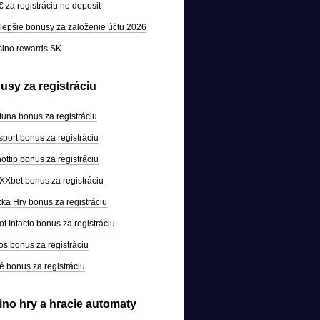
€ za registráciu no deposit
lepšie bonusy za založenie účtu 2026
ino rewards SK
usy za registráciu
tuna bonus za registráciu
sport bonus za registráciu
ottip bonus za registráciu
Xbet bonus za registráciu
ka Hry bonus za registráciu
ot Intacto bonus za registráciu
os bonus za registráciu
é bonus za registráciu
ino hry a hracie automaty