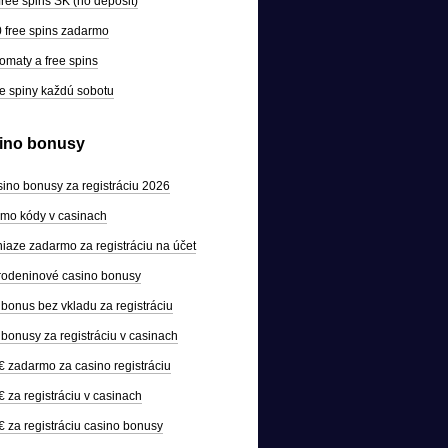
free spins SK (no deposit)
 free spins zadarmo
omaty a free spins
e spiny každú sobotu
ino bonusy
ino bonusy za registráciu 2026
mo kódy v casinach
iaze zadarmo za registráciu na účet
odeninové casino bonusy
 bonus bez vkladu za registráciu
 bonusy za registráciu v casinach
€ zadarmo za casino registráciu
€ za registráciu v casinach
€ za registráciu casino bonusy