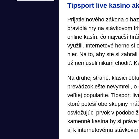
Tipsport live kasíno 
Prijatie nového zákona o ha
pravidlá hry na stávkovom t
online kasín, čo najväčší hráč
využili. Internetové herne si
hier. Na to, aby ste si zahral
už nemuseli nikam chodiť. Ka
Na druhej strane, klasici ob
prevádzok ešte nevymreli, o
veľkej popularite. Tipsport l
ktoré poteší obe skupiny hrá
osviežujúci prvok v podobe ž
kamenné kasína by si práve v
aj k internetovému stávkovan