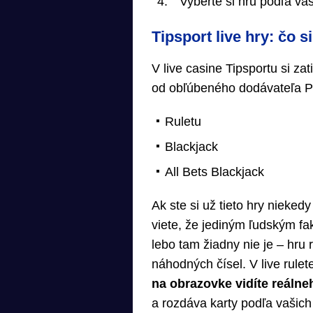
Vyberte si hru podľa vá
Tipsport live hry: čo s
V live casine Tipsportu si zat
od obľúbeného dodávateľa P
Ruletu
Blackjack
All Bets Blackjack
Ak ste si už tieto hry niekedy
viete, že jediným ľudským fak
lebo tam žiadny nie je – hru 
náhodných čísel. V live rulet
na obrazovke vidíte reálne
a rozdáva karty podľa vašich