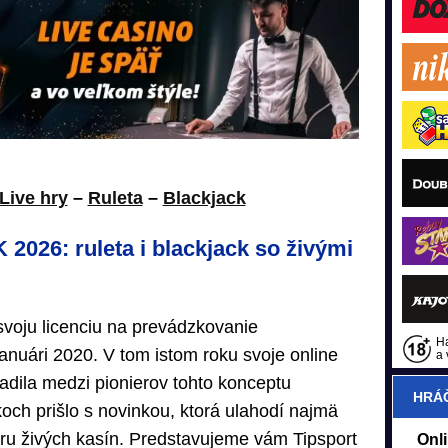
Live hry
–
Ruleta
–
Blackjack
K 2026: ruleta i blackjack so živými
svoju licenciu na prevádzkovanie
Ha
januári 2020. V tom istom roku svoje online
a 
radila medzi pionierov tohto konceptu
HRÁČ
och prišlo s novinkou, ktorá ulahodí najmä
u živých kasín. Predstavujeme vám Tipsport
Onl