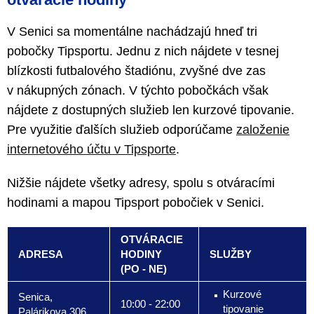
V Senici sa momentálne nachádzajú hneď tri
pobočky Tipsportu. Jednu z nich nájdete v tesnej
blízkosti futbalového štadiónu, zvyšné dve zas
v nákupných zónach. V týchto pobočkách však
nájdete z dostupných služieb len kurzové tipovanie.
Pre využitie ďalších služieb odporúčame
založenie
internetového účtu v Tipsporte
.
Nižšie nájdete všetky adresy, spolu s otváracími
hodinami a mapou Tipsport pobočiek v Senici.
OTVÁRACIE
ADRESA
HODINY
SLUŽBY
(PO - NE)
Kurzové
Senica,
10:00 - 22:00
tipovanie
Palárikova 306