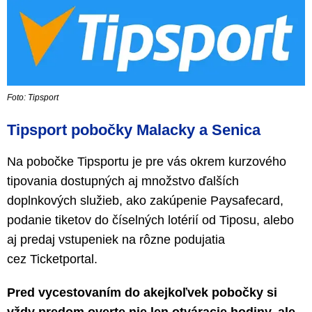
Foto: Tipsport
Tipsport pobočky Malacky a Senica
Na pobočke Tipsportu je pre vás okrem kurzového
tipovania dostupných aj množstvo ďalších
doplnkových služieb, ako zakúpenie Paysafecard,
podanie tiketov do číselných lotérií od Tiposu, alebo
aj predaj vstupeniek na rôzne podujatia
cez Ticketportal.
Pred vycestovaním do akejkoľvek pobočky si