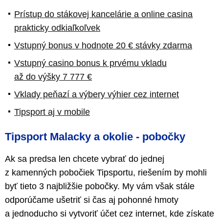
Prístup do stákovej kancelárie a online casina
prakticky odkiaľkoľvek
Vstupný bonus v hodnote 20 € stávky zdarma
Vstupný casino bonus k prvému vkladu
až do výšky 7 777 €
Vklady peňazí a výbery výhier cez internet
Tipsport aj v mobile
Tipsport Malacky a okolie - pobočky
Ak sa predsa len chcete vybrať do jednej
z kamenných pobočiek Tipsportu, riešením by mohli
byť tieto 3 najbližšie pobočky. My vám však stále
odporúčame ušetriť si čas aj pohonné hmoty
a jednoducho si vytvoriť účet cez internet, kde získate