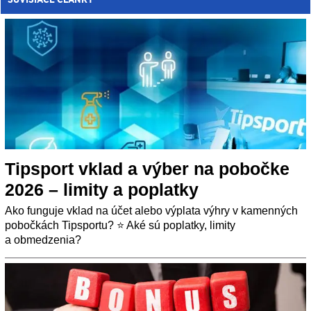
Tipsport vklad a výber na pobočke
2026 – limity a poplatky
Ako funguje vklad na účet alebo výplata výhry v kamenných
pobočkách Tipsportu? ⭐ Aké sú poplatky, limity
a obmedzenia?