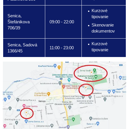
Kurzové
Senica,
tipovanie
Štefánikova
09:00 - 22:00
Skenovanie
706/39
dokumentov
Kurzové
Senica, Sadová
11:00 - 23:00
tipovanie
1366/45