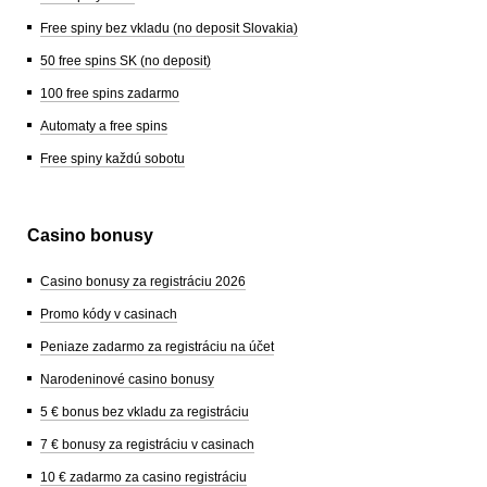
Free spiny bez vkladu (no deposit Slovakia)
50 free spins SK (no deposit)
100 free spins zadarmo
Automaty a free spins
Free spiny každú sobotu
Casino bonusy
Casino bonusy za registráciu 2026
Promo kódy v casinach
Peniaze zadarmo za registráciu na účet
Narodeninové casino bonusy
5 € bonus bez vkladu za registráciu
7 € bonusy za registráciu v casinach
10 € zadarmo za casino registráciu