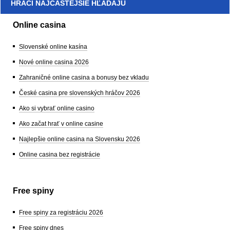
HRÁČI NAJČASTEJŠIE HĽADAJÚ
Online casina
Slovenské online kasína
Nové online casina 2026
Zahraničné online casina a bonusy bez vkladu
České casina pre slovenských hráčov 2026
Ako si vybrať online casino
Ako začat hrať v online casine
Najlepšie online casina na Slovensku 2026
Online casina bez registrácie
Free spiny
Free spiny za registráciu 2026
Free spiny dnes