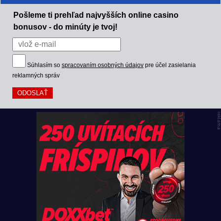
Pošleme ti prehľad najvyšších online casino
bonusov - do minúty je tvoj!
Súhlasím so
spracovaním osobných údajov
pre účel zasielania
reklamných správ