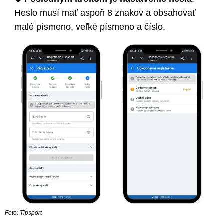
Heslo musí mať aspoň 8 znakov a obsahovať
malé písmeno, veľké písmeno a číslo.
Foto: Tipsport