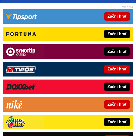
Začni hrať
Začni hrať
Začni hrať
Začni hrať
Začni hrať
Začni hrať
Začni hrať