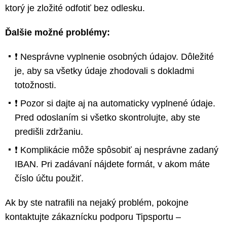
ktorý je zložité odfotiť bez odlesku.
Ďalšie možné problémy:
❗ Nesprávne vyplnenie osobných údajov. Dôležité
je, aby sa všetky údaje zhodovali s dokladmi
totožnosti.
❗ Pozor si dajte aj na automaticky vyplnené údaje.
Pred odoslaním si všetko skontrolujte, aby ste
predišli zdržaniu.
❗ Komplikácie môže spôsobiť aj nesprávne zadaný
IBAN. Pri zadávaní nájdete formát, v akom máte
číslo účtu použiť.
Ak by ste natrafili na nejaký problém, pokojne
kontaktujte zákaznícku podporu Tipsportu –