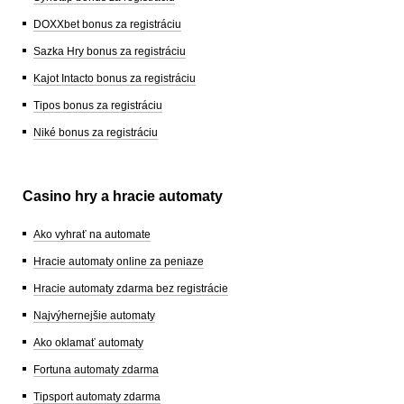
DOXXbet bonus za registráciu
Sazka Hry bonus za registráciu
Kajot Intacto bonus za registráciu
Tipos bonus za registráciu
Niké bonus za registráciu
Casino hry a hracie automaty
Ako vyhrať na automate
Hracie automaty online za peniaze
Hracie automaty zdarma bez registrácie
Najvýhernejšie automaty
Ako oklamať automaty
Fortuna automaty zdarma
Tipsport automaty zdarma