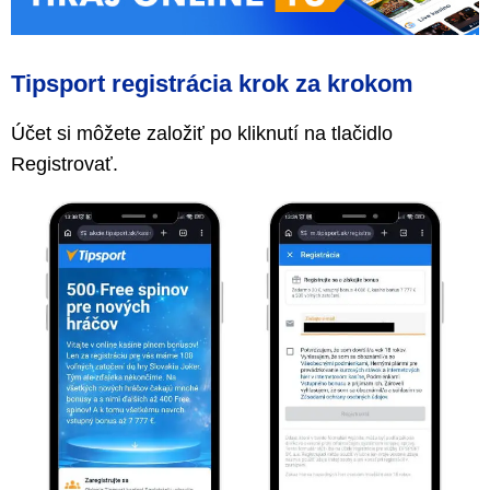
Tipsport registrácia krok za krokom
Účet si môžete založiť po kliknutí na tlačidlo
Registrovať.