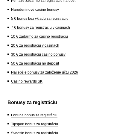
Peniaze zadarmo za registráciu na účet
Narodeninové casino bonusy
5 € bonus bez vkladu za registráciu
7 € bonusy za registráciu v casinach
10 € zadarmo za casino registráciu
20 € za registráciu v casinach
30 € za registráciu casino bonusy
50 € za registráciu no deposit
Najlepšie bonusy za založenie účtu 2026
Casino rewards SK
Bonusy za registráciu
Fortuna bonus za registráciu
Tipsport bonus za registráciu
Synottip bonus za registráciu