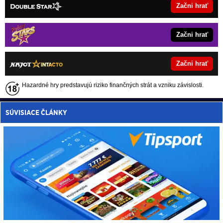
Začni hrať
Začni hrať
Začni hrať
Hazardné hry predstavujú riziko finančných strát a vzniku závislosti.
SÚVISIACE ČLÁNKY