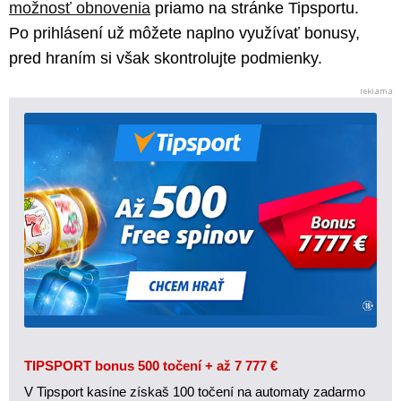
možnosť obnovenia
priamo na stránke Tipsportu.
Po prihlásení už môžete naplno využívať bonusy,
pred hraním si však skontrolujte podmienky.
TIPSPORT bonus 500 točení + až 7 777 €
V Tipsport kasíne získaš 100 točení na automaty zadarmo