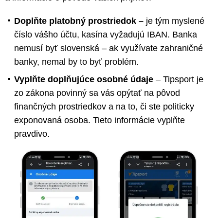
Doplňte platobný prostriedok –
je tým myslené
číslo vášho účtu, kasína vyžadujú IBAN. Banka
nemusí byť slovenská – ak využívate zahraničné
banky, nemal by to byť problém.
Vyplňte doplňujúce osobné údaje
– Tipsport je
zo zákona povinný sa vás opýtať na pôvod
finančných prostriedkov a na to, či ste politicky
exponovaná osoba. Tieto informácie vyplňte
pravdivo.