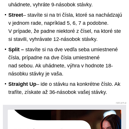
uhádnete, vyhráte 9-násobok stávky.
Street
– stavíte si na tri čísla, ktoré sa nachádzajú
v jednom rade, napríklad 5, 6, 7 a podobne.
V prípade, že padne niektoré z čísel, na ktoré ste
si stavili, vyhrávate 12-násobok stávky.
Split –
stavíte si na dve vedľa seba umiestnené
čísla, prípadne na dve čísla umiestnené
nad sebou. Ak uhádnete, výhra v hodnote 18-
násobku stávky je vaša.
Straight Up
– ide o stávku na konkrétne číslo. Ak
trafíte, získate až 36-násobok vašej stávky.