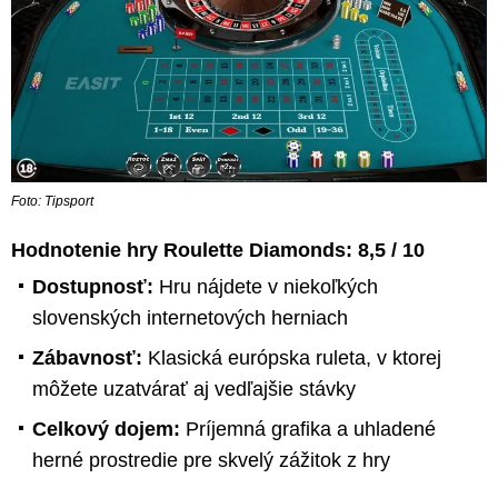
Foto: Tipsport
Hodnotenie hry Roulette Diamonds: 8,5 / 10
Dostupnosť:
Hru nájdete v niekoľkých
slovenských internetových herniach
Zábavnosť:
Klasická európska ruleta, v ktorej
môžete uzatvárať aj vedľajšie stávky
Celkový dojem:
Príjemná grafika a uhladené
herné prostredie pre skvelý zážitok z hry