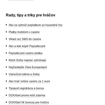
Rady, tipy a triky pre hráčov
Ako sa vyhnúť poplatkom za hazardné hry
Platby mobilom v casine
Vklad cez SMS do casina
Ako a kde kúpiť Paysafecard
Paysafecard casino platba
Ktoré žreby najviac vyhrávajú
Najčastejšie čísla Eurojackpot
Vianočná lotéria a žreby
Ako hrať online casino za 1 euro
Tipsport registrácia a bonus
DOXXbet promo kód zdarma
DOXXbet 5€ bonusy pre hráčov