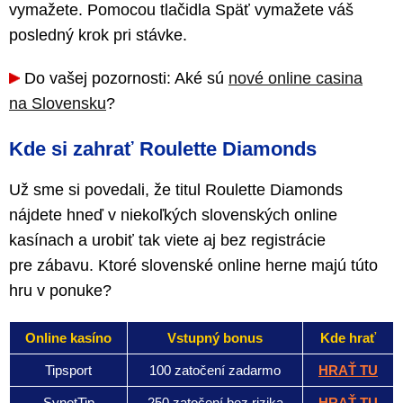
vymažete. Pomocou tlačidla Späť vymažete váš
posledný krok pri stávke.
Do vašej pozornosti: Aké sú
nové online casina
na Slovensku
?
Kde si zahrať Roulette Diamonds
Už sme si povedali, že titul Roulette Diamonds
nájdete hneď v niekoľkých slovenských online
kasínach a urobiť tak viete aj bez registrácie
pre zábavu. Ktoré slovenské online herne majú túto
hru v ponuke?
Online kasíno
Vstupný bonus
Kde hrať
Tipsport
100 zatočení zadarmo
HRAŤ TU
SynotTip
250 zatočení bez rizika
HRAŤ TU