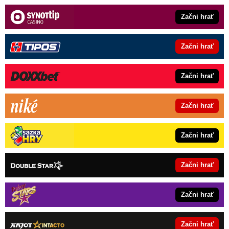
Začni hrať
Začni hrať
Začni hrať
Začni hrať
Začni hrať
Začni hrať
Začni hrať
Začni hrať