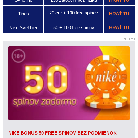
20 eur + 100 free spinov
Tipos
HRAŤ TU
Niké Svet hier
50 + 100 free spinov
HRAŤ TU
NIKÉ BONUS 50 FREE SPINOV BEZ PODMIENOK