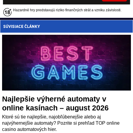
Hazardné hry predstavujú riziko finančných strát a vzniku závislosti.
SÚVISIACE ČLÁNKY
Najlepšie výherné automaty v
online kasínach – august 2026
Ktoré sú tie najlepšie, najobľúbenejšie alebo aj
najvýhernejšie automaty? Pozrite si prehľad TOP online
casino automatových hier.