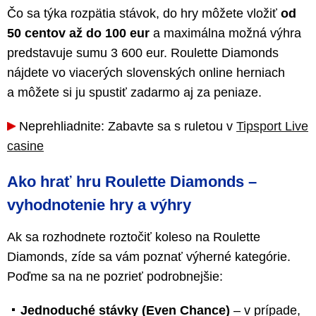
Čo sa týka rozpätia stávok, do hry môžete vložiť
od
50 centov až do 100 eur
a maximálna možná výhra
predstavuje sumu 3 600 eur. Roulette Diamonds
nájdete vo viacerých slovenských online herniach
a môžete si ju spustiť zadarmo aj za peniaze.
Neprehliadnite: Zabavte sa s ruletou v
Tipsport Live
casine
Ako hrať hru Roulette Diamonds –
vyhodnotenie hry a výhry
Ak sa rozhodnete roztočiť koleso na Roulette
Diamonds, zíde sa vám poznať výherné kategórie.
Poďme sa na ne pozrieť podrobnejšie:
Jednoduché stávky (Even Chance)
– v prípade,