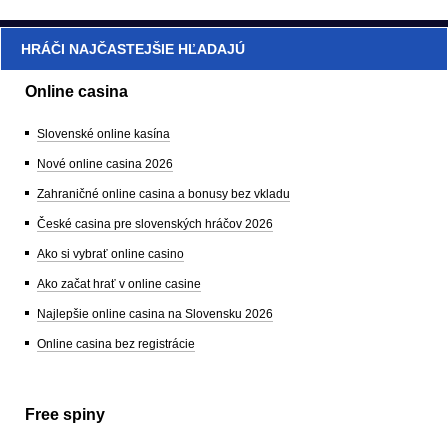
HRÁČI NAJČASTEJŠIE HĽADAJÚ
Online casina
Slovenské online kasína
Nové online casina 2026
Zahraničné online casina a bonusy bez vkladu
České casina pre slovenských hráčov 2026
Ako si vybrať online casino
Ako začat hrať v online casine
Najlepšie online casina na Slovensku 2026
Online casina bez registrácie
Free spiny