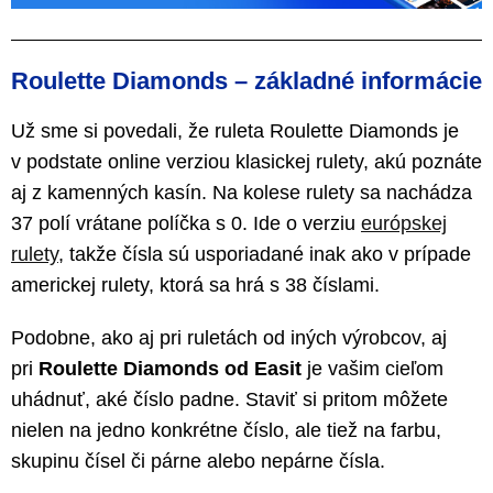
Roulette Diamonds – základné informácie
Už sme si povedali, že ruleta Roulette Diamonds je
v podstate online verziou klasickej rulety, akú poznáte
aj z kamenných kasín. Na kolese rulety sa nachádza
37 polí vrátane políčka s 0. Ide o verziu
európskej
rulety
, takže čísla sú usporiadané inak ako v prípade
americkej rulety, ktorá sa hrá s 38 číslami.
Podobne, ako aj pri ruletách od iných výrobcov, aj
pri
Roulette Diamonds od Easit
je vašim cieľom
uhádnuť, aké číslo padne. Staviť si pritom môžete
nielen na jedno konkrétne číslo, ale tiež na farbu,
skupinu čísel či párne alebo nepárne čísla.