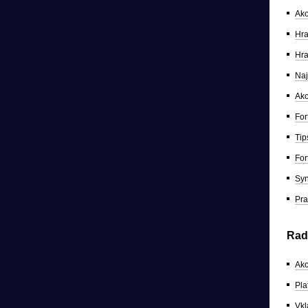
Ako
Hra
Hra
Naj
Ako
For
Tip
For
Syn
Pra
Rady
Ako
Pla
Vkl