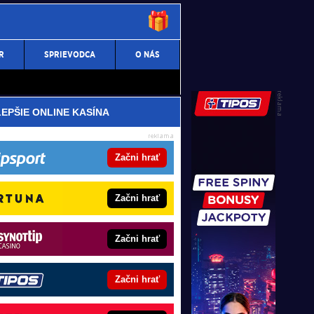
R
SPRIEVODCA
O NÁS
EPŠIE ONLINE KASÍNA
Začni hrať
Začni hrať
Začni hrať
Začni hrať