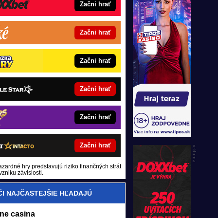
Začni hrať
Začni hrať
Začni hrať
Začni hrať
Začni hrať
Začni hrať
zardné hry predstavujú riziko finančných strát
vzniku závislosti.
I NAJČASTEJŠIE HĽADAJÚ
ine casina