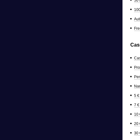
50 
100
Aut
Fre
Cas
Cas
Pro
Pen
Nar
5 €
7 €
10 
20 
30 