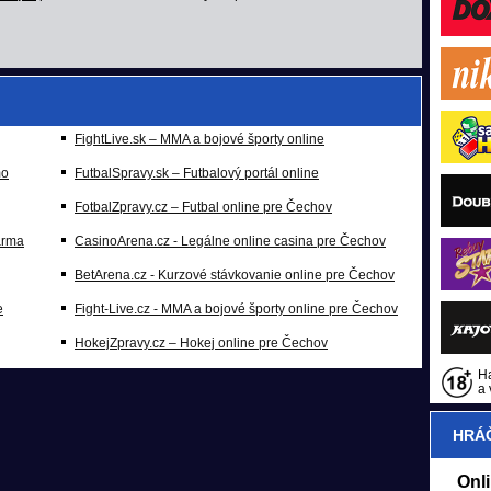
FightLive.sk – MMA a bojové športy online
mo
FutbalSpravy.sk – Futbalový portál online
FotbalZpravy.cz – Futbal online pre Čechov
arma
CasinoArena.cz - Legálne online casina pre Čechov
BetArena.cz - Kurzové stávkovanie online pre Čechov
e
Fight-Live.cz - MMA a bojové športy online pre Čechov
HokejZpravy.cz – Hokej online pre Čechov
Ha
a 
HRÁČ
Onl