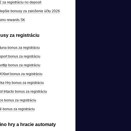
€ za registráciu no deposit
lepšie bonusy za založenie účtu 2026
ino rewards SK
usy za registráciu
tuna bonus za registráciu
sport bonus za registráciu
ottip bonus za registráciu
Xbet bonus za registráciu
ka Hry bonus za registráciu
ot Intacto bonus za registráciu
os bonus za registráciu
é bonus za registráciu
ino hry a hracie automaty