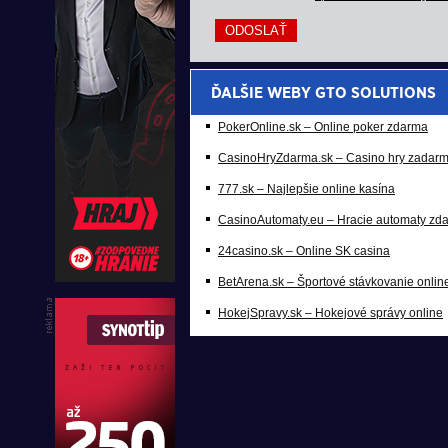
ĎALŠIE WEBY GTO SOLUTIONS
PokerOnline.sk – Online poker zdarma
CasinoHryZdarma.sk – Casino hry zadar
777.sk – Najlepšie online kasína
CasinoAutomaty.eu – Hracie automaty zd
24casino.sk – Online SK casina
BetArena.sk – Športové stávkovanie onlin
HokejSpravy.sk – Hokejové správy online