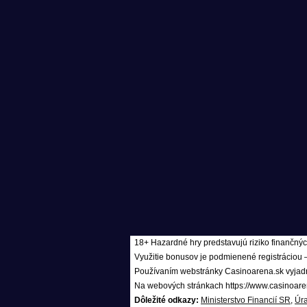
18+ Hazardné hry predstavujú riziko finančných
Využitie bonusov je podmienené registráciou
Používaním webstránky Casinoarena.sk vyjadr
Na webových stránkach https://www.casinoaren
Dôležité odkazy:
Ministerstvo Financií SR
,
Úra