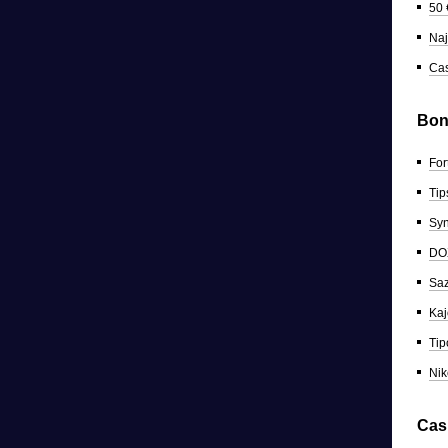
50 
Naj
Cas
Bon
For
Tip
Syn
DOX
Saz
Kaj
Tip
Nik
Cas