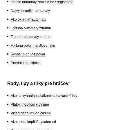
Hracie automaty zdarma bez registrácie
Najvýhernejšie automaty
Ako oklamať automaty
Fortuna automaty zdarma
Tipsport automaty zdarma
Fortuna poker na Slovensku
SynotTip online poker
Pravidlá blackjacku
Rady, tipy a triky pre hráčov
Ako sa vyhnúť poplatkom za hazardné hry
Platby mobilom v casine
Vklad cez SMS do casina
Ako a kde kúpiť Paysafecard