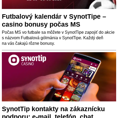
Futbalový kalendár v SynotTipe –
casino bonusy počas MS
Počas MS vo futbale sa môžete v SynotTipe zapojiť do akcie
s názvom Futbalová gólmánia v SynotTipe. Každý deň
na vás čakajú rôzne bonusy.
SynotTip kontakty na zákaznícku
podporu: e-mail, telefón, chat