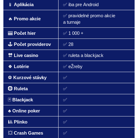
📱
Aplikácia
✅ iba pre Android
✅ pravidelné promo akcie
🔥
Promo akcie
a turnaje
🎰
Počet hier
✅ 1 000 +
🕹️
Počet providerov
✅ 28
🔛
Live casino
✅ ruleta a blackjack
🍀
Lotérie
✅ eŽreby
⚽
Kurzové stávky
✅
🛞
Ruleta
✅
🃏
Blackjack
✅
♣️
Online poker
✅
🎱
Plinko
✅
💥
Crash Games
✅