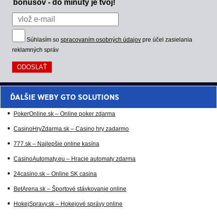
bonusov - do minúty je tvoj!
Súhlasím so
spracovaním osobných údajov
pre účel zasielania
reklamných správ
ĎALŠIE WEBY GTO SOLUTIONS
PokerOnline.sk – Online poker zdarma
CasinoHryZdarma.sk – Casino hry zadarmo
777.sk – Najlepšie online kasína
CasinoAutomaty.eu – Hracie automaty zdarma
24casino.sk – Online SK casina
BetArena.sk – Športové stávkovanie online
HokejSpravy.sk – Hokejové správy online