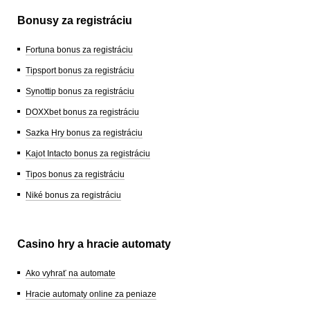
Bonusy za registráciu
Fortuna bonus za registráciu
Tipsport bonus za registráciu
Synottip bonus za registráciu
DOXXbet bonus za registráciu
Sazka Hry bonus za registráciu
Kajot Intacto bonus za registráciu
Tipos bonus za registráciu
Niké bonus za registráciu
Casino hry a hracie automaty
Ako vyhrať na automate
Hracie automaty online za peniaze