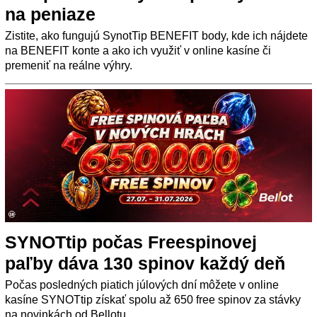
na peniaze
Zistite, ako fungujú SynotTip BENEFIT body, kde ich nájdete
na BENEFIT konte a ako ich využiť v online kasíne či
premeniť na reálne výhry.
SYNOTtip počas Freespinovej
paľby dáva 130 spinov každý deň
Počas posledných piatich júlových dní môžete v online
kasíne SYNOTtip získať spolu až 650 free spinov za stávky
na novinkách od Bellotu.