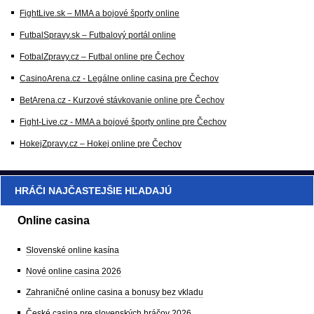
FightLive.sk – MMA a bojové športy online
FutbalSpravy.sk – Futbalový portál online
FotbalZpravy.cz – Futbal online pre Čechov
CasinoArena.cz - Legálne online casina pre Čechov
BetArena.cz - Kurzové stávkovanie online pre Čechov
Fight-Live.cz - MMA a bojové športy online pre Čechov
HokejZpravy.cz – Hokej online pre Čechov
HRÁČI NAJČASTEJŠIE HĽADAJÚ
Online casina
Slovenské online kasína
Nové online casina 2026
Zahraničné online casina a bonusy bez vkladu
České casina pre slovenských hráčov 2026