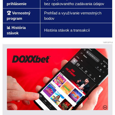
prihlásenie
bez opakovaného zadávania údajov
🏆 Vernostný
Prehľad a využívanie vernostných
program
bodov
📊 História
História stávok a transakcií
stávok