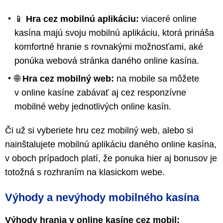
📱
Hra cez mobilnú aplikáciu:
viaceré online
kasína majú svoju mobilnú aplikáciu, ktorá prináša
komfortné hranie s rovnakými možnosťami, aké
ponúka webová stránka daného online kasína.
🌐
Hra cez mobilný web:
na mobile sa môžete
v online kasíne zabávať aj cez responzívne
mobilné weby jednotlivých online kasín.
Či už si vyberiete hru cez mobilný web, alebo si
nainštalujete mobilnú aplikáciu daného online kasína,
v oboch prípadoch platí, že ponuka hier aj bonusov je
totožná s rozhraním na klasickom webe.
Výhody a nevýhody mobilného kasína
Výhody hrania v online kasíne cez mobil: