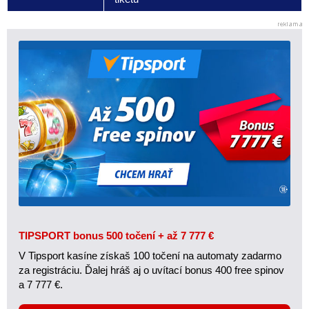
TIPSPORT bonus 500 točení + až 7 777 €
V Tipsport kasíne získaš 100 točení na automaty zadarmo
za registráciu. Ďalej hráš aj o uvítací bonus 400 free spinov
a 7 777 €.