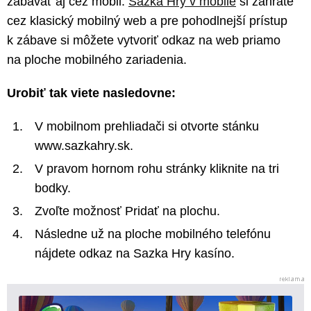
zabávať aj cez mobil.
Sazka Hry v mobile
si zahráte
cez klasický mobilný web a pre pohodlnejší prístup
k zábave si môžete vytvoriť odkaz na web priamo
na ploche mobilného zariadenia.
Urobiť tak viete nasledovne:
V mobilnom prehliadači si otvorte stánku
www.sazkahry.sk.
V pravom hornom rohu stránky kliknite na tri
bodky.
Zvoľte možnosť Pridať na plochu.
Následne už na ploche mobilného telefónu
nájdete odkaz na Sazka Hry kasíno.