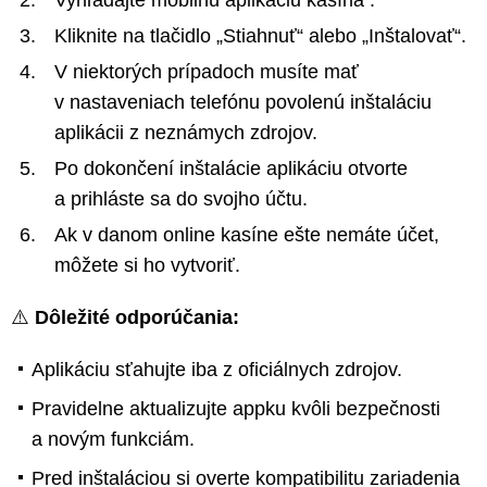
Vyhľadajte mobilnú aplikáciu kasína .
Kliknite na tlačidlo „Stiahnuť“ alebo „Inštalovať“.
V niektorých prípadoch musíte mať
v nastaveniach telefónu povolenú inštaláciu
aplikácii z neznámych zdrojov.
Po dokončení inštalácie aplikáciu otvorte
a prihláste sa do svojho účtu.
Ak v danom online kasíne ešte nemáte účet,
môžete si ho vytvoriť.
⚠️
Dôležité odporúčania:
Aplikáciu sťahujte iba z oficiálnych zdrojov.
Pravidelne aktualizujte appku kvôli bezpečnosti
a novým funkciám.
Pred inštaláciou si overte kompatibilitu zariadenia