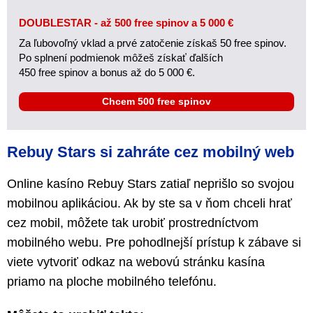
DOUBLESTAR - až 500 free spinov a 5 000 €
Za ľubovoľný vklad a prvé zatočenie získaš 50 free spinov.
Po splnení podmienok môžeš získať ďalších
450 free spinov a bonus až do 5 000 €.
Chcem 500 free spinov
Rebuy Stars si zahráte cez mobilný web
Online kasíno Rebuy Stars zatiaľ neprišlo so svojou
mobilnou aplikáciou. Ak by ste sa v ňom chceli hrať
cez mobil, môžete tak urobiť prostredníctvom
mobilného webu. Pre pohodlnejší prístup k zábave si
viete vytvoriť odkaz na webovú stránku kasína
priamo na ploche mobilného telefónu.