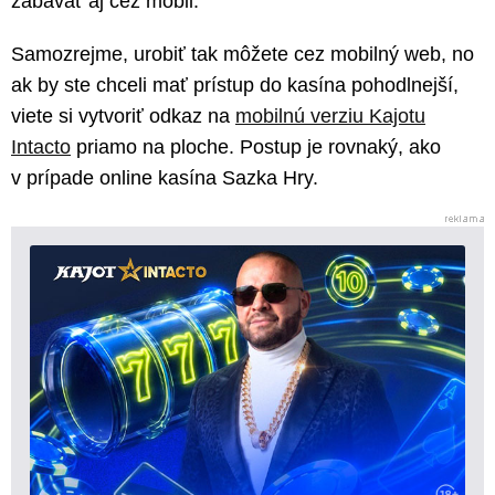
zabávať aj cez mobil.
Samozrejme, urobiť tak môžete cez mobilný web, no
ak by ste chceli mať prístup do kasína pohodlnejší,
viete si vytvoriť odkaz na
mobilnú verziu Kajotu
Intacto
priamo na ploche. Postup je rovnaký, ako
v prípade online kasína Sazka Hry.