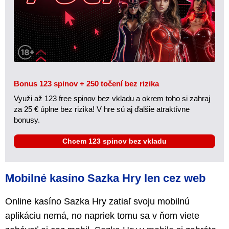
Bonus 123 spinov + 250 točení bez rizika
Využi až 123 free spinov bez vkladu a okrem toho si zahraj
za 25 € úplne bez rizika! V hre sú aj ďalšie atraktívne
bonusy.
Chcem 123 spinov bez vkladu
Mobilné kasíno Sazka Hry len cez web
Online kasíno Sazka Hry zatiaľ svoju mobilnú
aplikáciu nemá, no napriek tomu sa v ňom viete