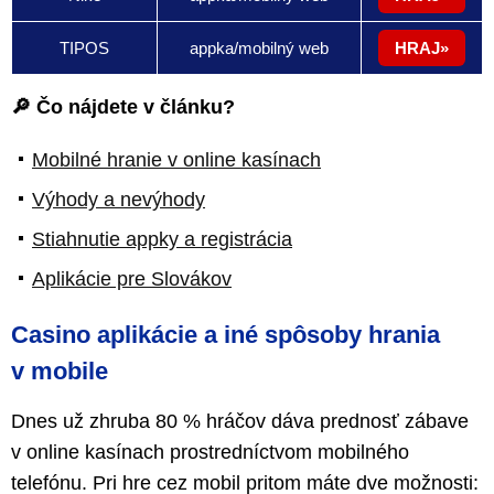
TIPOS
appka/mobilný web
HRAJ
🔎 Čo nájdete v článku?
Mobilné hranie v online kasínach
Výhody a nevýhody
Stiahnutie appky a registrácia
Aplikácie pre Slovákov
Casino aplikácie a iné spôsoby hrania
v mobile
Dnes už zhruba 80 % hráčov dáva prednosť zábave
v online kasínach prostredníctvom mobilného
telefónu. Pri hre cez mobil pritom máte dve možnosti: