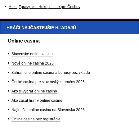
HokejZpravy.cz – Hokej online pre Čechov
HRÁČI NAJČASTEJŠIE HĽADAJÚ
Online casina
Slovenské online kasína
Nové online casina 2026
Zahraničné online casina a bonusy bez vkladu
České casina pre slovenských hráčov 2026
Ako si vybrať online casino
Ako začat hrať v online casine
Najlepšie online casina na Slovensku 2026
Online casina bez registrácie