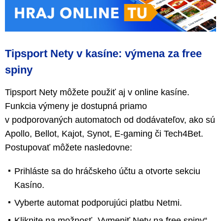
Tipsport Nety v kasíne: výmena za free
spiny
Tipsport Nety môžete použiť aj v online kasíne.
Funkcia výmeny je dostupná priamo
v podporovaných automatoch od dodávateľov, ako sú
Apollo, Bellot, Kajot, Synot, E-gaming či Tech4Bet.
Postupovať môžete nasledovne:
Prihláste sa do hráčskeho účtu a otvorte sekciu
Kasíno.
Vyberte automat podporujúci platbu Netmi.
Kliknite na možnosť „Vymeniť Nety na free spiny“.