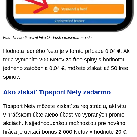
Foto: Tipsport/upravil Filip Ondruška (casinoarena.sk)
Hodnota jedného Netu je v tomto prípade 0,04 €. Ak
teda vymeníte 200 Netov za free spiny s hodnotou
jedného zatočenia 0,04 €, môžete získať až 50 free
spinov.
Ako získať Tipsport Nety zadarmo
Tipsport Nety môžete získať za registráciu, aktivitu
v hráčskom účte alebo účasť vo vybraných promo
akciách. Najjednoduchšou možnosťou pre nového
hráča je uvítací bonus 2 000 Netov v hodnote 20 €,