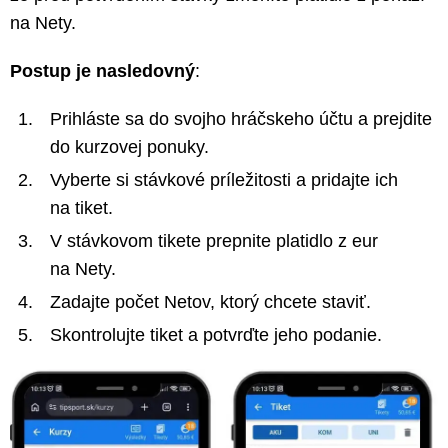
na Nety.
Postup je nasledovný
:
Prihláste sa do svojho hráčskeho účtu a prejdite
do kurzovej ponuky.
Vyberte si stávkové príležitosti a pridajte ich
na tiket.
V stávkovom tikete prepnite platidlo z eur
na Nety.
Zadajte počet Netov, ktorý chcete staviť.
Skontrolujte tiket a potvrďte jeho podanie.