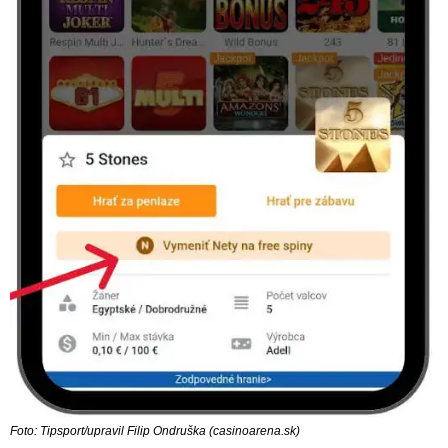
Foto: Tipsport/upravil Filip Ondruška (casinoarena.sk)