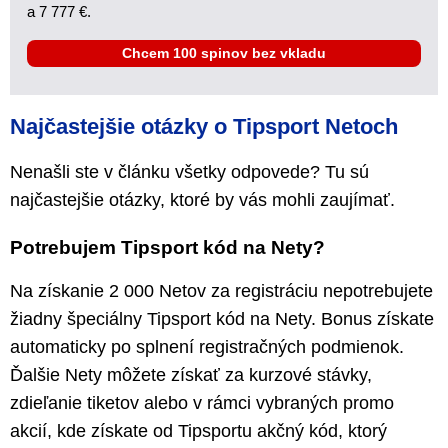
a 7 777 €.
Chcem 100 spinov bez vkladu
Najčastejšie otázky o Tipsport Netoch
Nenašli ste v článku všetky odpovede? Tu sú
najčastejšie otázky, ktoré by vás mohli zaujímať.
Potrebujem Tipsport kód na Nety?
Na získanie 2 000 Netov za registráciu nepotrebujete
žiadny špeciálny Tipsport kód na Nety. Bonus získate
automaticky po splnení registračných podmienok.
Ďalšie Nety môžete získať za kurzové stávky,
zdieľanie tiketov alebo v rámci vybraných promo
akcií, kde získate od Tipsportu akčný kód, ktorý