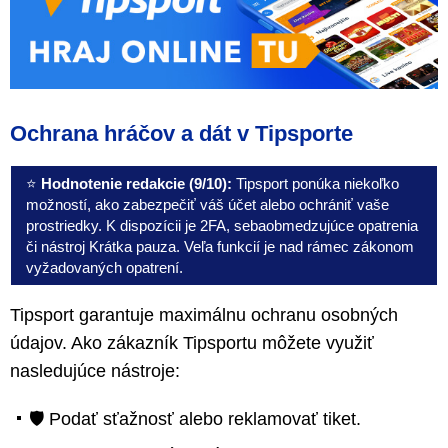
Ochrana hráčov a dát v Tipsporte
⭐
Hodnotenie redakcie (9/10):
Tipsport ponúka niekoľko
možností, ako zabezpečiť váš účet alebo ochrániť vaše
prostriedky. K dispozícii je 2FA, sebaobmedzujúce opatrenia
či nástroj Krátka pauza. Veľa funkcií je nad rámec zákonom
vyžadovaných opatrení.
Tipsport garantuje maximálnu ochranu osobných
údajov. Ako zákazník Tipsportu môžete využiť
nasledujúce nástroje:
🛡️ Podať sťažnosť alebo reklamovať tiket.