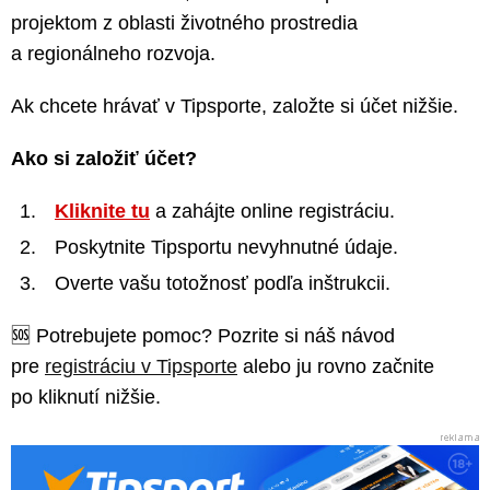
projektom z oblasti životného prostredia
a regionálneho rozvoja.
Ak chcete hrávať v Tipsporte, založte si účet nižšie.
Ako si založiť účet?
Kliknite tu
a zahájte online registráciu.
Poskytnite Tipsportu nevyhnutné údaje.
Overte vašu totožnosť podľa inštrukcii.
🆘 Potrebujete pomoc? Pozrite si náš návod
pre
registráciu v Tipsporte
alebo ju rovno začnite
po kliknutí nižšie.