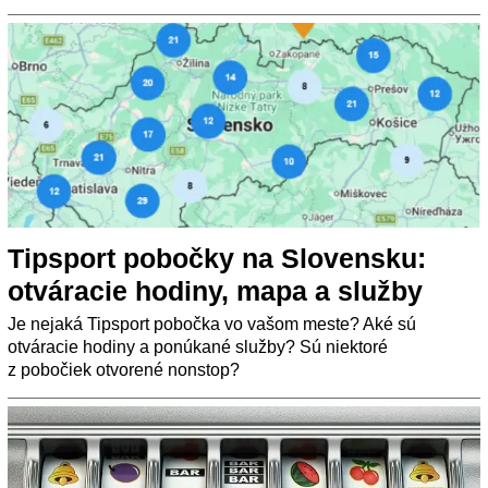
Tipsport pobočky na Slovensku:
otváracie hodiny, mapa a služby
Je nejaká Tipsport pobočka vo vašom meste? Aké sú
otváracie hodiny a ponúkané služby? Sú niektoré
z pobočiek otvorené nonstop?