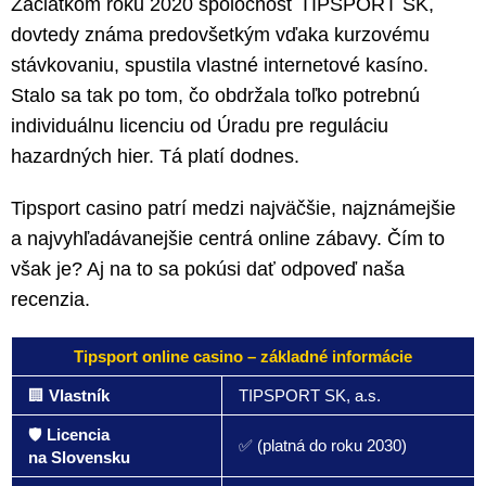
Začiatkom roku 2020 spoločnosť TIPSPORT SK,
dovtedy známa predovšetkým vďaka kurzovému
stávkovaniu, spustila vlastné internetové kasíno.
Stalo sa tak po tom, čo obdržala toľko potrebnú
individuálnu licenciu od Úradu pre reguláciu
hazardných hier. Tá platí dodnes.
Tipsport casino patrí medzi najväčšie, najznámejšie
a najvyhľadávanejšie centrá online zábavy. Čím to
však je? Aj na to sa pokúsi dať odpoveď naša
recenzia.
Tipsport online casino – základné informácie
🏢
Vlastník
TIPSPORT SK, a.s.
🛡️
Licencia
✅ (platná do roku 2030)
na Slovensku