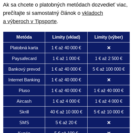
Ak sa chcete o platobných metódach dozvedieť viac,
prečítajte si samostatný článok o
vkladoch
a výberoch v Tipsporte
.
Metóda
Limity (vklad)
Limity (výber)
Platobná karta
1 € až 40 000 €
❌
Paysafecard
1 € až 1 000 €
1 € až 2 500 €
Bankový prevod
1 € až 40 000 €
5 € až 100 000 €
Internet Banking
1 € až 40 000 €
❌
Pluso
1 € až 40 000 €
1 € až 40 000 €
Aircash
1 € až 4 000 €
1 € až 4 000 €
Skrill
40 € až 10 000 €
5 € až 10 000 €
SMS
5 € až 20 €
❌