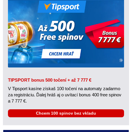
TIPSPORT bonus 500 točení + až 7 777 €
V Tipsport kasíne získaš 100 točení na automaty zadarmo
za registráciu. Ďalej hráš aj o uvítací bonus 400 free spinov
a 7 777 €.
Chcem 100 spinov bez vkladu