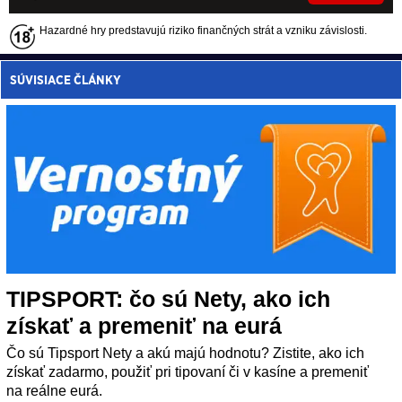
Hazardné hry predstavujú riziko finančných strát a vzniku závislosti.
SÚVISIACE ČLÁNKY
TIPSPORT: čo sú Nety, ako ich
získať a premeniť na eurá
Čo sú Tipsport Nety a akú majú hodnotu? Zistite, ako ich
získať zadarmo, použiť pri tipovaní či v kasíne a premeniť
na reálne eurá.