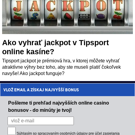
Ako vyhrať jackpot v Tipsport
online kasíne?
Tipsport jackpot je prémiová hra, v ktorej môžete vyhrať
atraktívne výhry bez toho, aby ste museli platiť čokoľvek
navyše! Ako jackpot funguje?
VLOŽ EMAIL A ZÍSKAJ NAJVYŠŠÍ BONUS
Pošleme ti prehľad najvyšších online casino
bonusov - do minúty je tvoj!
Súhlasím so
spracovaním osobných údajov
pre účel zasielania