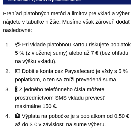
Prehľad platobných metód a limitov pre vklad a výber
nájdete v tabuľke nižšie. Musíme však zároveň dodať
nasledovné:
💳 Pri vklade platobnou kartou riskujete poplatok
5 % (z vloženej sumy) alebo až 7 € (bez ohľadu
na výšku vkladu).
💶 Dobitie konta cez Paysafecard je vždy s 5 %
poplatkom, o ten sa zníži prevedená suma.
🖁 Z jedného telefónneho čísla môžete
prostredníctvom SMS vkladu previesť
maximálne 150 €.
🏦 Výplata na pobočke je s poplatkom od 0,50 €
až do 3 € v závislosti na sume výberu.