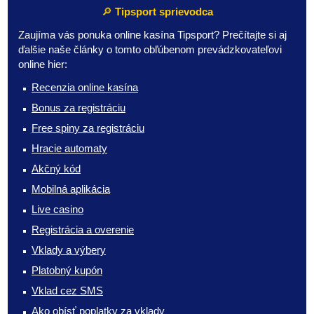
🔎
Tipsport sprievodca
Zaujíma vás ponuka online kasína Tipsport? Prečítajte si aj
ďalšie naše články o tomto obľúbenom prevádzkovateľovi
online hier:
Recenzia online kasína
Bonus za registráciu
Free spiny za registráciu
Hracie automaty
Akčný kód
Mobilná aplikácia
Live casino
Registrácia a overenie
Vklady a výbery
Platobný kupón
Vklad cez SMS
Ako obísť poplatky za vklady