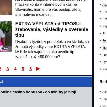
hráčske konto v internetovom kasíne
Ako
Slovmatic, máme pre vás postup, ale aj
Hra
alternatívne možnosti.
Hra
EXTRA VÝPLATA od TIPOSU:
Naj
žrebovanie, výsledky a overenie
Ako
tipu
For
Dvakrát v týždni, v pondelok a vo štvrtok, sa
žrebujú výsledky v hre EXTRA VÝPLATA.
Tip
🎱 Kde ich nájdete a ako overíte tip
For
za možno až 480 000 eur?
Syn
2
3
4
5
6
Prvý
Posledný
Pra
US
Rady
online casino bonusov - do minúty je tvoj!
Ako
Pla
Vkl