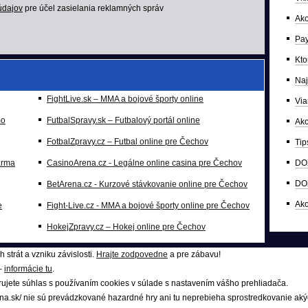
údajov
pre účel zasielania reklamných správ
Ako
Pay
Kto
Naj
FightLive.sk – MMA a bojové športy online
Via
mo
FutbalSpravy.sk – Futbalový portál online
Ako
FotbalZpravy.cz – Futbal online pre Čechov
Tip
DO
arma
CasinoArena.cz - Legálne online casina pre Čechov
DOX
BetArena.cz - Kurzové stávkovanie online pre Čechov
Ako
e
Fight-Live.cz - MMA a bojové športy online pre Čechov
HokejZpravy.cz – Hokej online pre Čechov
 strát a vzniku závislosti.
Hrajte zodpovedne
a pre zábavu!
 –
informácie tu
.
ujete súhlas s používaním cookies v súlade s nastavením vášho prehliadača.
a.sk/ nie sú prevádzkované hazardné hry ani tu neprebieha sprostredkovanie akýc