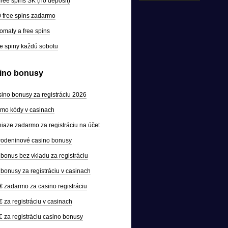
free spins SK (no deposit)
 free spins zadarmo
omaty a free spins
e spiny každú sobotu
ino bonusy
ino bonusy za registráciu 2026
mo kódy v casinach
iaze zadarmo za registráciu na účet
odeninové casino bonusy
 bonus bez vkladu za registráciu
 bonusy za registráciu v casinach
€ zadarmo za casino registráciu
€ za registráciu v casinach
€ za registráciu casino bonusy