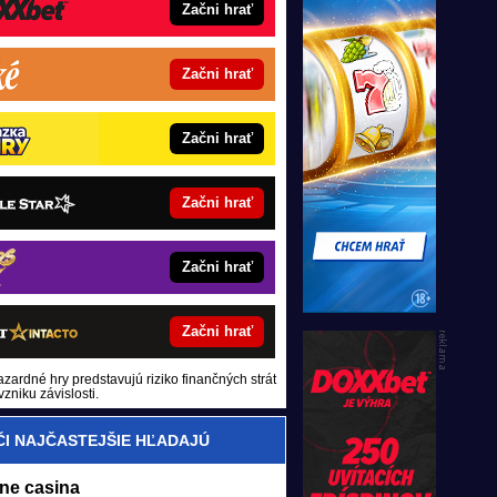
Začni hrať
Začni hrať
Začni hrať
Začni hrať
Začni hrať
Začni hrať
zardné hry predstavujú riziko finančných strát
vzniku závislosti.
I NAJČASTEJŠIE HĽADAJÚ
ine casina