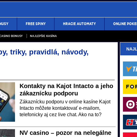
NUSY
FREE SPINY
HRACIE AUTOMATY
ONLINE POKE
CASINO BONUSY
NAJLEPŠIE KASÍNA
NAJL
y, triky, pravidlá, návody,
Kontakty na Kajot Intacto a jeho
zákaznícku podporu
Zákaznícku podporu v online kasíne Kajot
Intacto môžete kontaktovať e-mailom,
telefonicky aj cez live chat. Ako na to?
NV casino – pozor na nelegálne