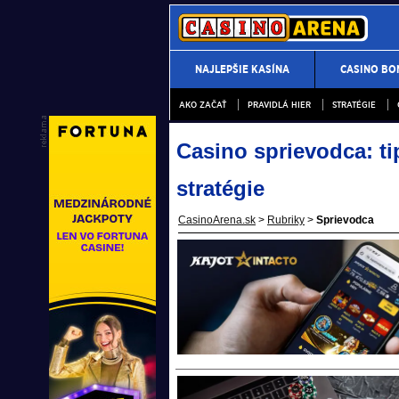
NAJLEPŠIE KASÍNA
CASINO BO
AKO ZAČAŤ
PRAVIDLÁ HIER
STRATÉGIE
Casino sprievodca: tip
stratégie
CasinoArena.sk
>
Rubriky
>
Sprievodca