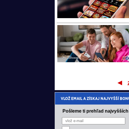
VLOŽ EMAIL A ZÍSKAJ NAJVYŠŠÍ BON
Pošleme ti prehľad najvyšších 