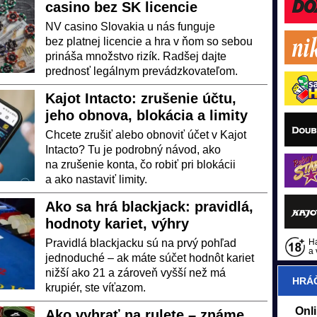
casino bez SK licencie
NV casino Slovakia u nás funguje
bez platnej licencie a hra v ňom so sebou
prináša množstvo rizík. Radšej dajte
prednosť legálnym prevádzkovateľom.
Kajot Intacto: zrušenie účtu,
jeho obnova, blokácia a limity
Chcete zrušiť alebo obnoviť účet v Kajot
Intacto? Tu je podrobný návod, ako
na zrušenie konta, čo robiť pri blokácii
a ako nastaviť limity.
Ako sa hrá blackjack: pravidlá,
hodnoty kariet, výhry
Pravidlá blackjacku sú na prvý pohľad
Ha
a 
jednoduché – ak máte súčet hodnôt kariet
nižší ako 21 a zároveň vyšší než má
HRÁČ
krupiér, ste víťazom.
Onl
Ako vyhrať na rulete – známe