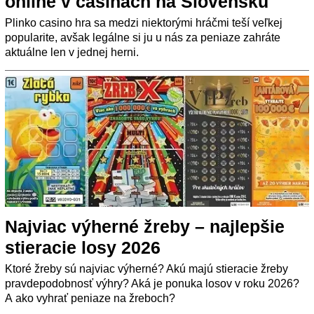
online v casinach na Slovensku
Plinko casino hra sa medzi niektorými hráčmi teší veľkej
popularite, avšak legálne si ju u nás za peniaze zahráte
aktuálne len v jednej herni.
Najviac výherné žreby – najlepšie
stieracie losy 2026
Ktoré žreby sú najviac výherné? Akú majú stieracie žreby
pravdepodobnosť výhry? Aká je ponuka losov v roku 2026?
A ako vyhrať peniaze na žreboch?