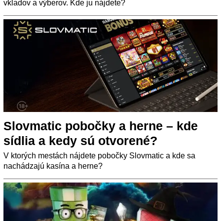
vkladov a výberov. Kde ju nájdete?
Slovmatic pobočky a herne – kde
sídlia a kedy sú otvorené?
V ktorých mestách nájdete pobočky Slovmatic a kde sa
nachádzajú kasína a herne?