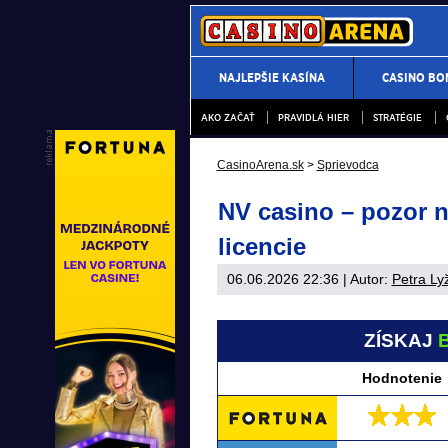
NAJLEPŠIE KASÍNA
CASINO BO
AKO ZAČAŤ
PRAVIDLÁ HIER
STRATÉGIE
CasinoArena.sk
>
Sprievodca
NV casino – pozor n
licencie
06.06.2026 22:36
| Autor:
Petra Ly
ZÍSKAJ
Hodnotenie