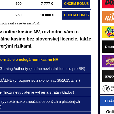
500
7 777 €
CHCEM BONUS
250
10 000 €
CHCEM BONUS
ých strát a vzniku závislosti.
v online kasíne NV, rozhodne vám to
lne kasíno bez slovenskej licencie, takže
erými rizikami.
nformácie o nelegálnom kasíne NV
Gaming Authority (kasíno nevlastní licenciu pre SR)
ÁLNE (v rozpore so zákonom č. 30/2019 Z. z.)
Ha
a 
 (hrozí nevyplatenie výhier a strata vkladov)
HRÁČ
 (vysoké riziko zneužitia osobných a platobných
)
Onl