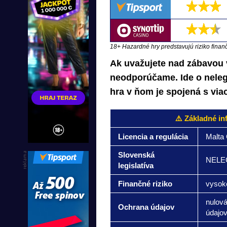
18+ Hazardné hry predstavujú riziko finančn
Ak uvažujete nad zábavou 
neodporúčame. Ide o nelegá
hra v ňom je spojená s viac
⚠️ Základné i
Licencia a regulácia
Malta 
Slovenská
NELEG
legislatíva
Finančné riziko
vysoké
nulová
Ochrana údajov
údajov