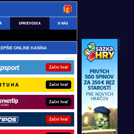
R
SPRIEVODCA
O NÁS
EPŠIE ONLINE KASÍNA
Začni hrať
Začni hrať
Začni hrať
Začni hrať