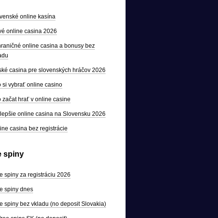
venské online kasína
é online casina 2026
raničné online casina a bonusy bez
adu
ké casina pre slovenských hráčov 2026
 si vybrať online casino
 začat hrať v online casine
lepšie online casina na Slovensku 2026
ine casina bez registrácie
e spiny
e spiny za registráciu 2026
e spiny dnes
e spiny bez vkladu (no deposit Slovakia)