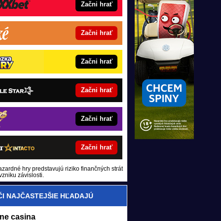
Začni hrať
Začni hrať
Začni hrať
Začni hrať
Začni hrať
Začni hrať
zardné hry predstavujú riziko finančných strát
vzniku závislosti.
I NAJČASTEJŠIE HĽADAJÚ
ine casina