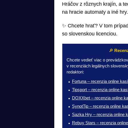
Hráčov z rôznych krajín, a t
na hracie automaty a iné hry.
✨ Chcete hrať? V tom prípad
so slovenskou licenciou.
🔎
Recenz
Chcete vedieť viac o prevádzkov
v recenziách legálnych slovenskýc
redaktori:
Fortuna – recenzia online kas
Tipsport – recenzia online kas
DOXXbet – recenzia online k
SynotTip – recenzia online ka
Sazka Hry – recenzia online 
Rebuy Stars – recenzia onlin