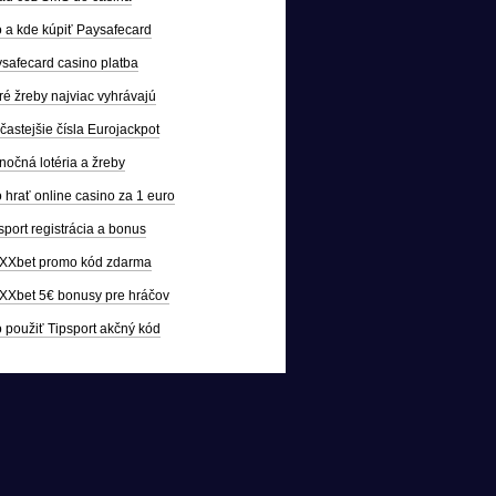
 a kde kúpiť Paysafecard
safecard casino platba
ré žreby najviac vyhrávajú
častejšie čísla Eurojackpot
nočná lotéria a žreby
 hrať online casino za 1 euro
sport registrácia a bonus
XXbet promo kód zdarma
Xbet 5€ bonusy pre hráčov
 použiť Tipsport akčný kód